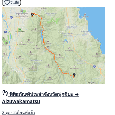
บันทึก
พิพิธภัณฑ์ประจำจังหวัดฟูกูชิมะ →
Aizuwakamatsu
2 จุด · 2เดือนที่แล้ว