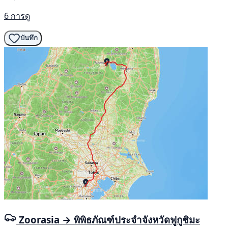
6 การดู
บันทึก
Zoorasia → พิพิธภัณฑ์ประจำจังหวัดฟูกูชิมะ