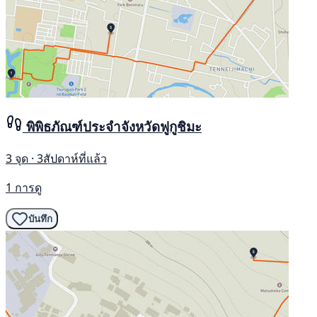
พิพิธภัณฑ์ประจำจังหวัดฟูกูชิมะ
3 จุด · 3สัปดาห์ที่แล้ว
1 การดู
บันทึก