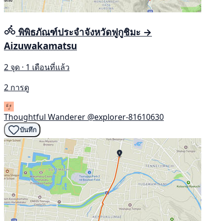
พิพิธภัณฑ์ประจำจังหวัดฟูกูชิมะ →
Aizuwakamatsu
2 จุด · 1 เดือนที่แล้ว
2 การดู
Thoughtful Wanderer
@explorer-81610630
บันทึก