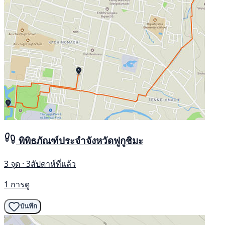
พิพิธภัณฑ์ประจำจังหวัดฟูกูชิมะ
3 จุด · 3สัปดาห์ที่แล้ว
1 การดู
บันทึก