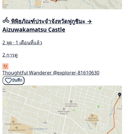
พิพิธภัณฑ์ประจำจังหวัดฟูกูชิมะ →
Aizuwakamatsu Castle
2 จุด · 1 เดือนที่แล้ว
2 การดู
Thoughtful Wanderer
@explorer-81610630
บันทึก