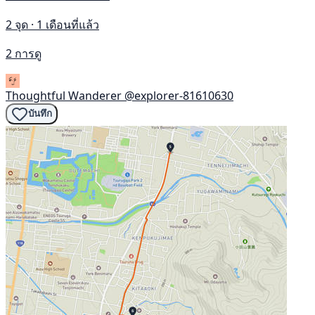
2 จุด · 1 เดือนที่แล้ว
2 การดู
Thoughtful Wanderer
@explorer-81610630
บันทึก