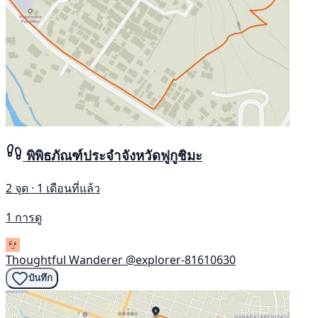
พิพิธภัณฑ์ประจำจังหวัดฟูกูชิมะ
2 จุด · 1 เดือนที่แล้ว
1 การดู
Thoughtful Wanderer
@explorer-81610630
บันทึก