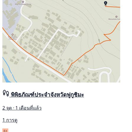
พิพิธภัณฑ์ประจำจังหวัดฟูกูชิมะ
2 จุด · 1 เดือนที่แล้ว
1 การดู