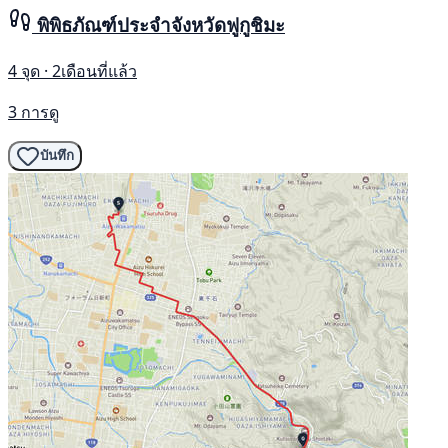
พิพิธภัณฑ์ประจำจังหวัดฟูกูชิมะ
4 จุด · 2เดือนที่แล้ว
3 การดู
บันทึก