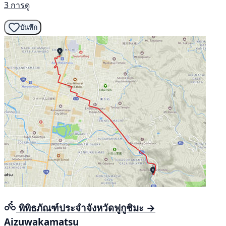
3 การดู
บันทึก
พิพิธภัณฑ์ประจำจังหวัดฟูกูชิมะ →
Aizuwakamatsu