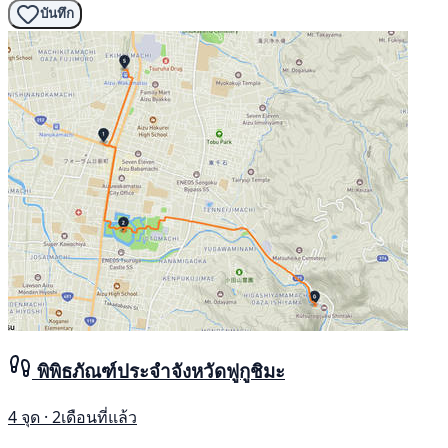
บันทึก
พิพิธภัณฑ์ประจำจังหวัดฟูกูชิมะ
4 จุด · 2เดือนที่แล้ว