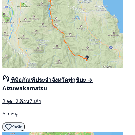
พิพิธภัณฑ์ประจำจังหวัดฟูกูชิมะ →
Aizuwakamatsu
2 จุด · 2เดือนที่แล้ว
6 การดู
บันทึก