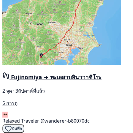
Fujinomiya → ทะเลสาบอินาวาชิโระ
2 จุด · 3สัปดาห์ที่แล้ว
5 การดู
Relaxed Traveler
@wanderer-b80070dc
บันทึก