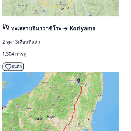
ทะเลสาบอินาวาชิโระ → Koriyama
2 จุด · 3เดือนที่แล้ว
1,304 การดู
บันทึก