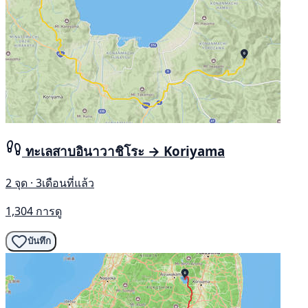
ทะเลสาบอินาวาชิโระ → Koriyama
2 จุด · 3เดือนที่แล้ว
1,304 การดู
บันทึก