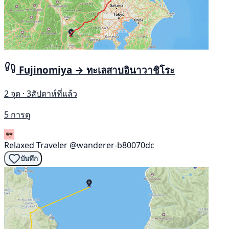
Fujinomiya → ทะเลสาบอินาวาชิโระ
2 จุด · 3สัปดาห์ที่แล้ว
5 การดู
Relaxed Traveler
@wanderer-b80070dc
บันทึก