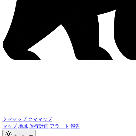
クママップ
クママップ
マップ
地域
旅行計画
アラート
報告