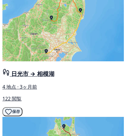
日光市 → 相模湖
4 地点 · 3ヶ月前
122 閲覧
保存