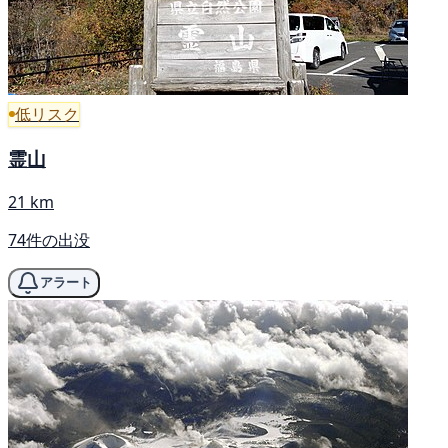
低リスク
霊山
21 km
74件の出没
アラート