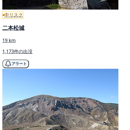
中リスク
二本松城
19 km
1,173件の出没
アラート