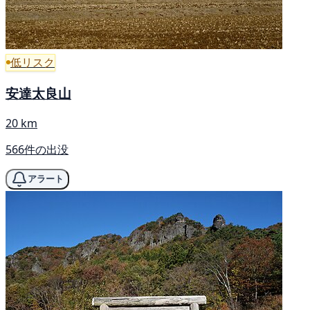
低リスク
安達太良山
20 km
566件の出没
アラート