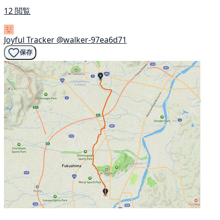
12 閲覧
Joyful Tracker
@walker-97ea6d71
保存