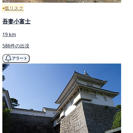
低リスク
吾妻小富士
19 km
586件の出没
アラート