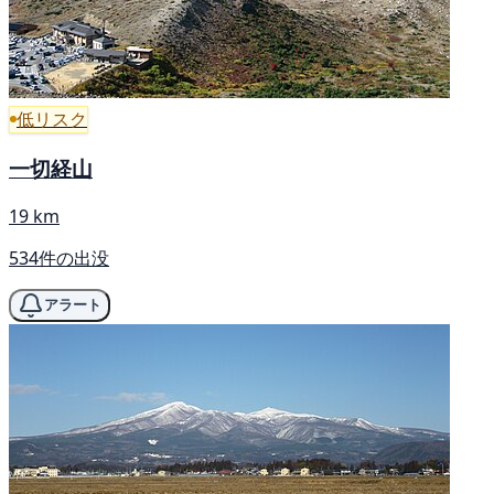
低リスク
一切経山
19 km
534件の出没
アラート