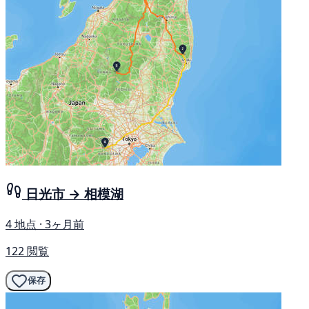
日光市 → 相模湖
4 地点 · 3ヶ月前
122 閲覧
保存