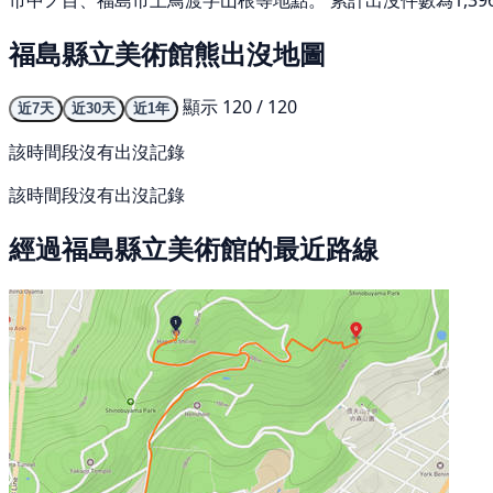
市中ノ目、福島市上鳥渡字山根等地點。 累計出沒件數為1,39
福島縣立美術館熊出沒地圖
顯示 120 / 120
近7天
近30天
近1年
該時間段沒有出沒記錄
該時間段沒有出沒記錄
經過福島縣立美術館的最近路線