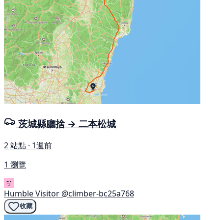
茨城縣廳捨 → 二本松城
2 站點 · 1週前
1 瀏覽
Humble Visitor
@climber-bc25a768
收藏