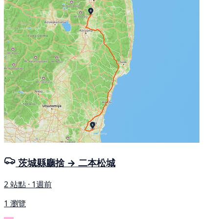
茨城縣廳捨 → 二本松城
2 站點 · 1週前
1 瀏覽