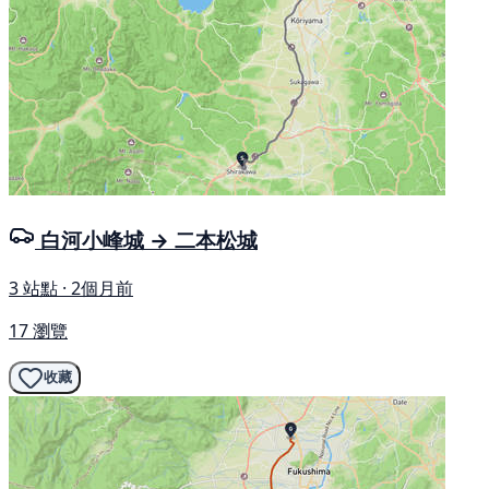
白河小峰城 → 二本松城
3 站點 · 2個月前
17 瀏覽
收藏