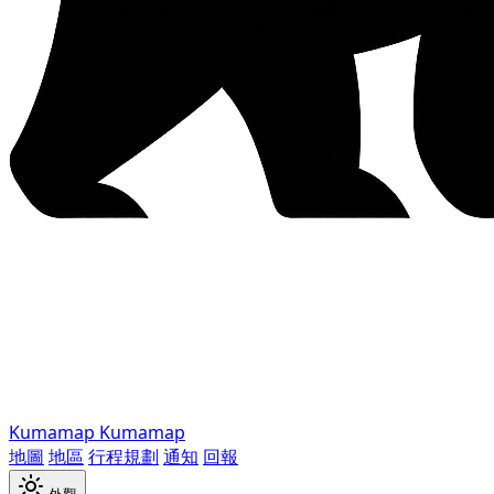
Kumamap
Kumamap
地圖
地區
行程規劃
通知
回報