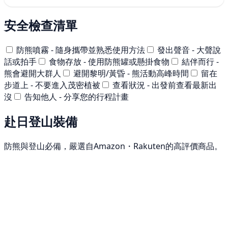
安全檢查清單
防熊噴霧 - 隨身攜帶並熟悉使用方法
發出聲音 - 大聲說
話或拍手
食物存放 - 使用防熊罐或懸掛食物
結伴而行 -
熊會避開大群人
避開黎明/黃昏 - 熊活動高峰時間
留在
步道上 - 不要進入茂密植被
查看狀況 - 出發前查看最新出
沒
告知他人 - 分享您的行程計畫
赴日登山裝備
防熊與登山必備，嚴選自Amazon・Rakuten的高評價商品。