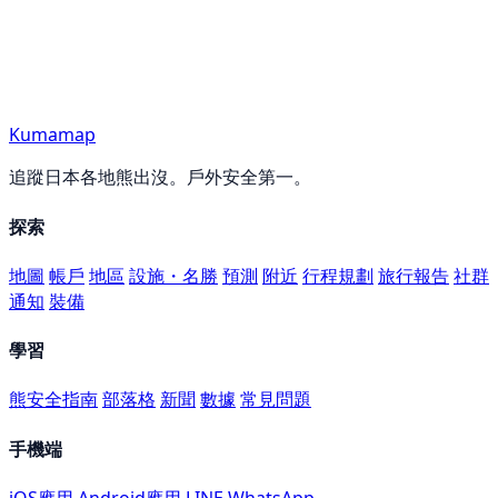
Kumamap
追蹤日本各地熊出沒。戶外安全第一。
探索
地圖
帳戶
地區
設施・名勝
預測
附近
行程規劃
旅行報告
社群
通知
裝備
學習
熊安全指南
部落格
新聞
數據
常見問題
手機端
iOS應用
Android應用
LINE
WhatsApp