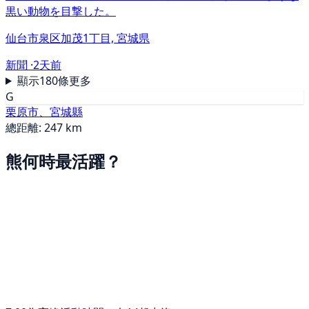
黒い動物を目撃した。
仙台市泉区加茂1丁目, 宮城県
新聞 ·
2天前
顯示180條更多
G
栗原市、宮城縣
總距離: 247 km
熊何時最活躍？