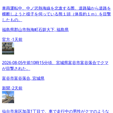
車両運転中、中ノ沢熱海線を北進する際、道路脇から道路を
横断しようと様子を伺っている熊１頭（体長約１ｍ）を目撃
したもの。
福島県郡山市熱海町石筵大下, 福島県
官方 ·
1天前
2026-08-05午前10時15分頃、宮城県富谷市富谷落合でクマ
が目撃された。
富谷市富谷落合, 宮城県
新聞 ·
2天前
仙台市泉区加茂1丁目で、車で走行中の男性がクマのような