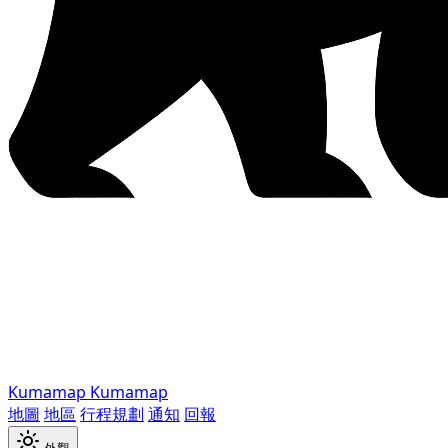
Kumamap
Kumamap
地圖
地區
行程規劃
通知
回報