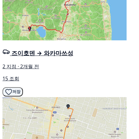
즈이호덴 → 와카마쓰성
2 지점 · 2개월 전
15 조회
저장