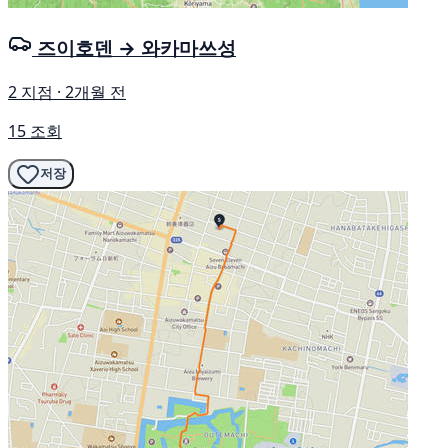
즈이호덴 → 와카마쓰성
2 지점 · 2개월 전
15 조회
저장