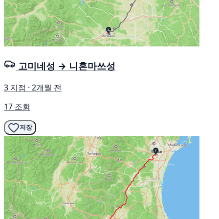
고미네성 → 니혼마쓰성
3 지점 · 2개월 전
17 조회
저장