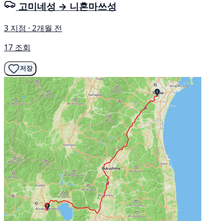
고미네성 → 니혼마쓰성
3 지점 · 2개월 전
17 조회
저장