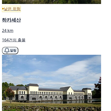
낮은 위험
하카세산
24 km
164건의 출몰
알림