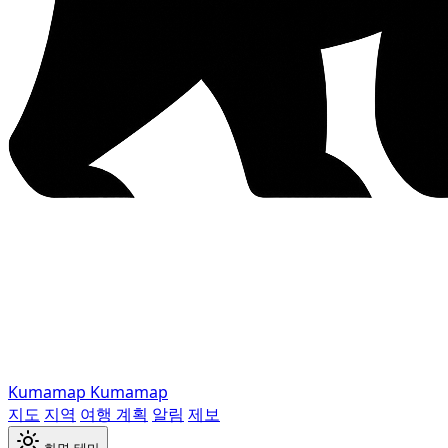
Kumamap
Kumamap
지도
지역
여행 계획
알림
제보