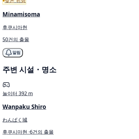
낮은 위험
Minamisoma
후쿠시마현
50건의 출몰
알림
주변 시설・명소
놀이터
392 m
Wanpaku Shiro
わんぱく城
후쿠시마현 ·
6건의 출몰