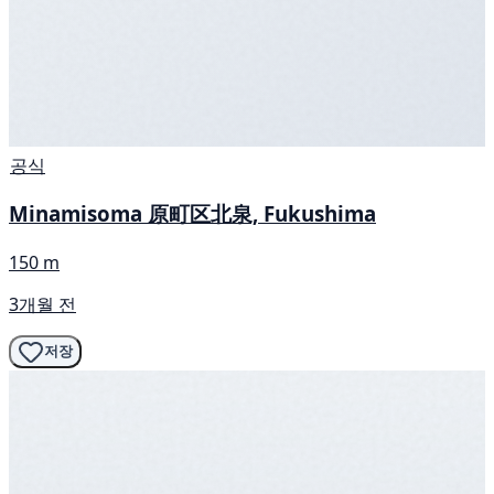
공식
Minamisoma 原町区北泉, Fukushima
150 m
3개월 전
저장