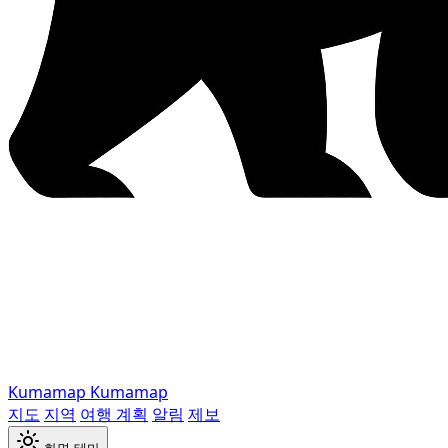
Kumamap
Kumamap
지도
지역
여행 계획
알림
제보