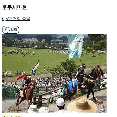
후쿠시마현
6,512건의 출몰
알림