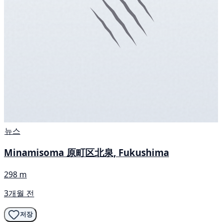
뉴스
Minamisoma 原町区北泉, Fukushima
298 m
3개월 전
저장