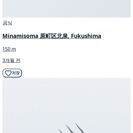
공식
Minamisoma 原町区北泉, Fukushima
150 m
3개월 전
저장