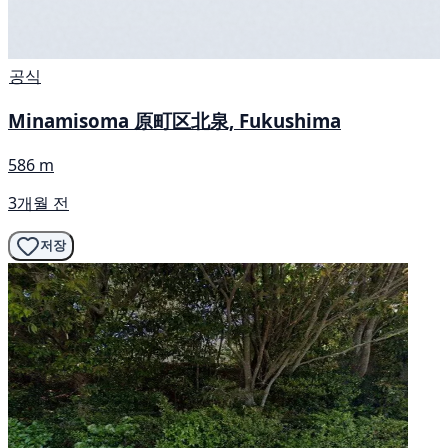
공식
Minamisoma 原町区北泉, Fukushima
586 m
3개월 전
저장