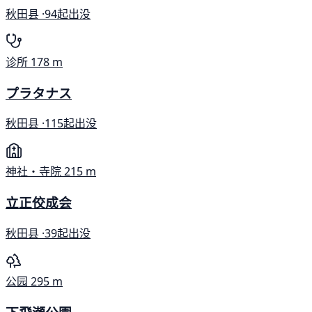
秋田县 ·
94起出没
诊所
178 m
プラタナス
秋田县 ·
115起出没
神社・寺院
215 m
立正佼成会
秋田县 ·
39起出没
公园
295 m