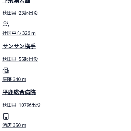
下飛瀬公園
秋田县 ·
23起出没
社区中心
326 m
サンサン横手
秋田县 ·
55起出没
医院
340 m
平鹿総合病院
秋田县 ·
107起出没
酒店
350 m