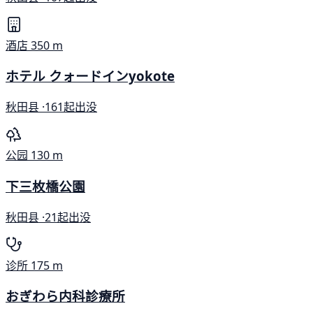
酒店
350 m
ホテル クォードインyokote
秋田县 ·
161起出没
公园
130 m
下三枚橋公園
秋田县 ·
21起出没
诊所
175 m
おぎわら内科診療所