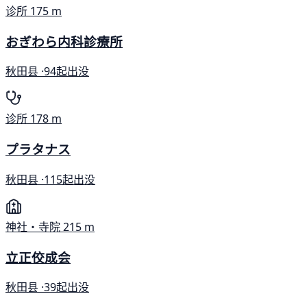
诊所
175 m
おぎわら内科診療所
秋田县 ·
94起出没
诊所
178 m
プラタナス
秋田县 ·
115起出没
神社・寺院
215 m
立正佼成会
秋田县 ·
39起出没