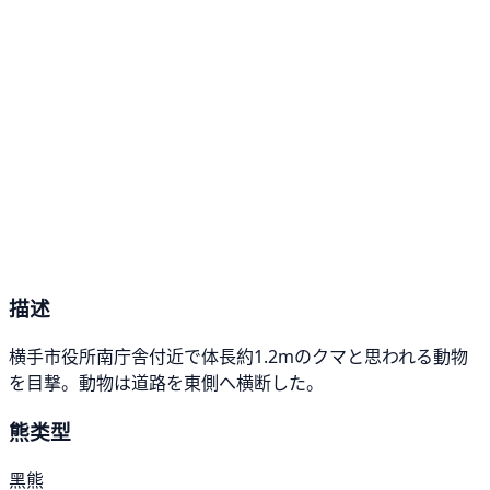
描述
横手市役所南庁舎付近で体長約1.2mのクマと思われる動物
を目撃。動物は道路を東側へ横断した。
熊类型
黑熊