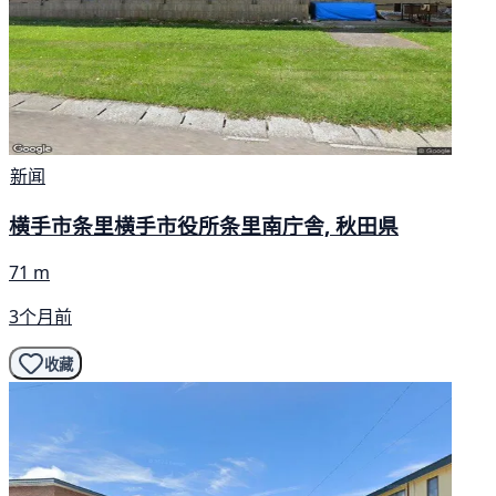
新闻
横手市条里横手市役所条里南庁舎, 秋田県
71 m
3个月前
收藏