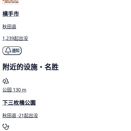
高风险
横手市
秋田县
1,239起出没
通知
附近的设施・名胜
公园
130 m
下三枚橋公園
秋田县 ·
21起出没