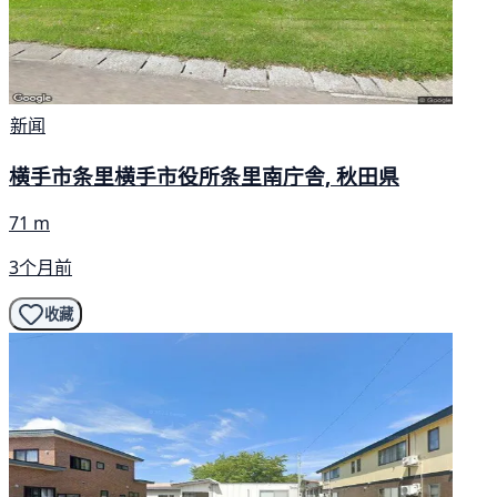
新闻
横手市条里横手市役所条里南庁舎, 秋田県
71 m
3个月前
收藏