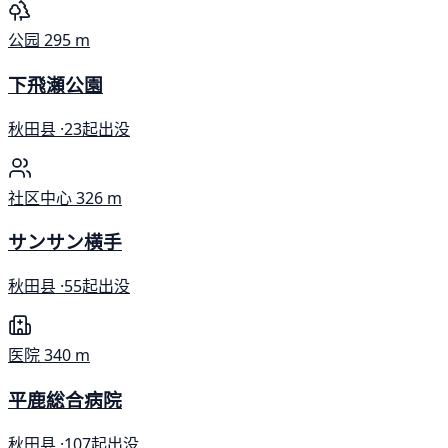
公园
295 m
下飛瀬公園
秋田县 ·
23起出没
社区中心
326 m
サンサン横手
秋田县 ·
55起出没
医院
340 m
平鹿総合病院
秋田县 ·
107起出没