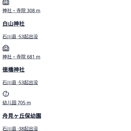
神社・寺院
308 m
白山神社
石川县 ·
53起出没
神社・寺院
681 m
徳橋神社
石川县 ·
53起出没
幼儿园
705 m
舟見ヶ丘保幼園
石川县 ·
38起出没