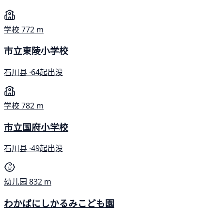
学校
772 m
市立東陵小学校
石川县 ·
64起出没
学校
782 m
市立国府小学校
石川县 ·
49起出没
幼儿园
832 m
わかばにしかるみこども園