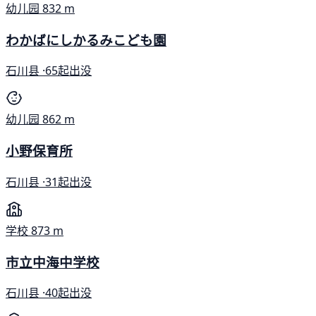
幼儿园
832 m
わかばにしかるみこども園
石川县 ·
65起出没
幼儿园
862 m
小野保育所
石川县 ·
31起出没
学校
873 m
市立中海中学校
石川县 ·
40起出没