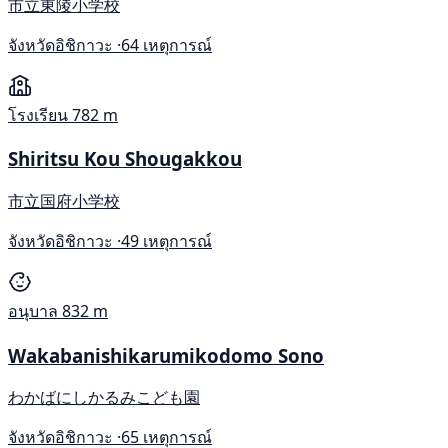
市立東陵小学校
จังหวัดอิชิกาวะ ·
64 เหตุการณ์
โรงเรียน
782 m
Shiritsu Kou Shougakkou
市立国府小学校
จังหวัดอิชิกาวะ ·
49 เหตุการณ์
อนุบาล
832 m
Wakabanishikarumikodomo Sono
わかばにしかるみこども園
จังหวัดอิชิกาวะ ·
65 เหตุการณ์