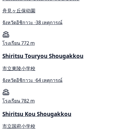
舟見ヶ丘保幼園
จังหวัดอิชิกาวะ ·
38 เหตุการณ์
โรงเรียน
772 m
Shiritsu Touryou Shougakkou
市立東陵小学校
จังหวัดอิชิกาวะ ·
64 เหตุการณ์
โรงเรียน
782 m
Shiritsu Kou Shougakkou
市立国府小学校