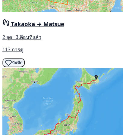
Takaoka → Matsue
2 จุด · 3เดือนที่แล้ว
113 การดู
บันทึก