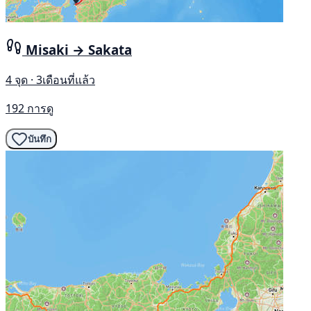
Misaki → Sakata
4 จุด · 3เดือนที่แล้ว
192 การดู
บันทึก