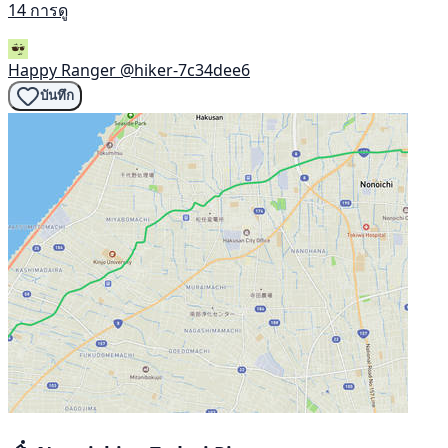
14 การดู
Happy Ranger
@hiker-7c34dee6
บันทึก