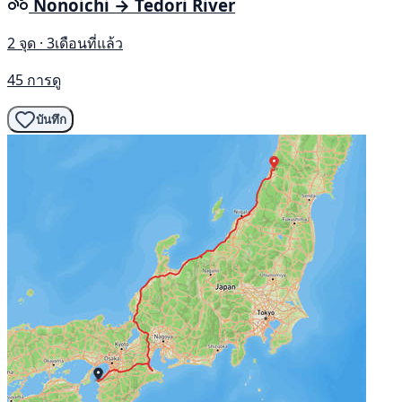
Nonoichi → Tedori River
2 จุด · 3เดือนที่แล้ว
45 การดู
บันทึก