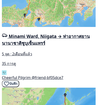
Minami Ward, Niigata → ท่าอากาศยาน
นานาชาติชูบุเซ็นแทรร์
5 จุด · 2เดือนที่แล้ว
35 การดู
Cheerful Pilgrim
@friend-bf05dce7
บันทึก