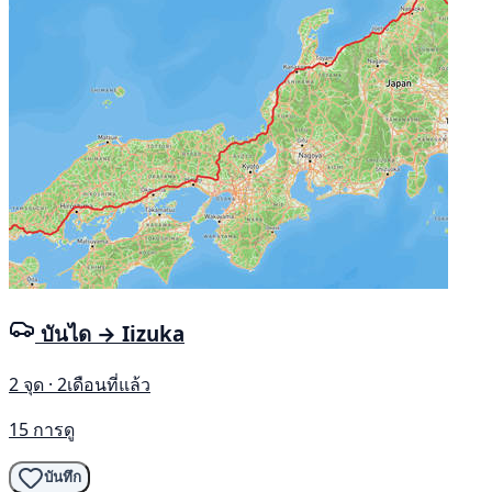
บันได → Iizuka
2 จุด · 2เดือนที่แล้ว
15 การดู
บันทึก