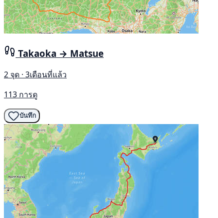
Takaoka → Matsue
2 จุด · 3เดือนที่แล้ว
113 การดู
บันทึก