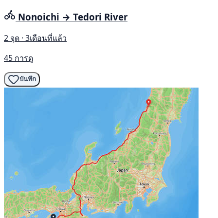
Nonoichi → Tedori River
2 จุด · 3เดือนที่แล้ว
45 การดู
บันทึก