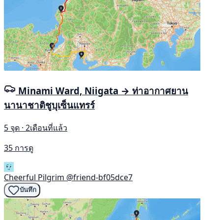
Minami Ward, Niigata → ท่าอากาศยาน
นานาชาติชูบุเซ็นแทรร์
5 จุด · 2เดือนที่แล้ว
35 การดู
Cheerful Pilgrim
@friend-bf05dce7
บันทึก