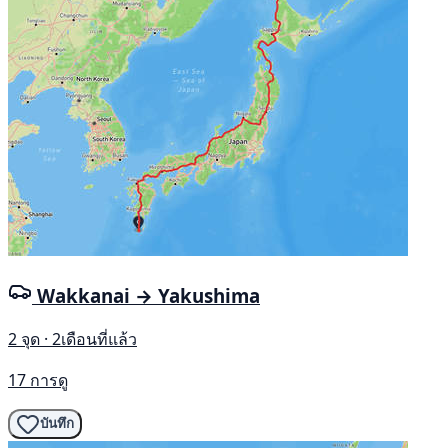
Wakkanai → Yakushima
2 จุด · 2เดือนที่แล้ว
17 การดู
บันทึก