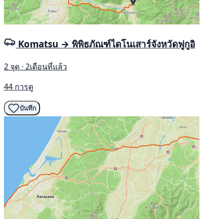
Komatsu → พิพิธภัณฑ์ไดโนเสาร์จังหวัดฟูกูอิ
2 จุด · 2เดือนที่แล้ว
44 การดู
บันทึก