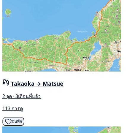
Takaoka → Matsue
2 จุด · 3เดือนที่แล้ว
113 การดู
บันทึก