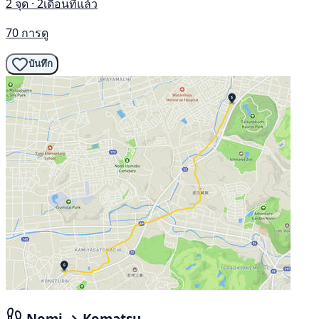
2 จุด · 2เดือนที่แล้ว
70 การดู
บันทึก
Nomi → Komatsu