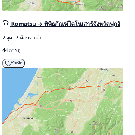
Komatsu → พิพิธภัณฑ์ไดโนเสาร์จังหวัดฟูกูอิ
2 จุด · 2เดือนที่แล้ว
44 การดู
บันทึก