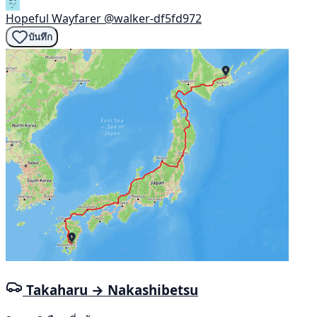
Hopeful Wayfarer
@walker-df5fd972
บันทึก
Takaharu → Nakashibetsu