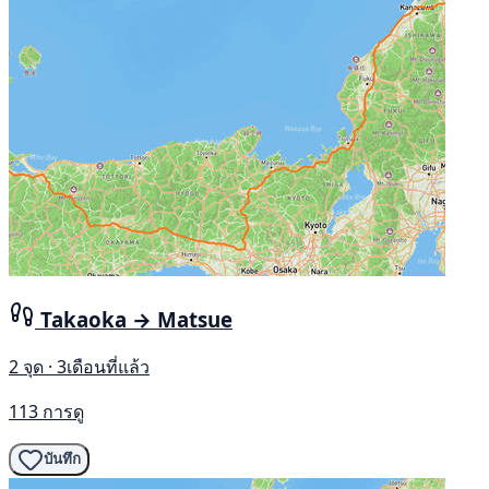
Takaoka → Matsue
2 จุด · 3เดือนที่แล้ว
113 การดู
บันทึก