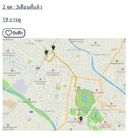
2 จุด · 3เดือนที่แล้ว
19 การดู
บันทึก