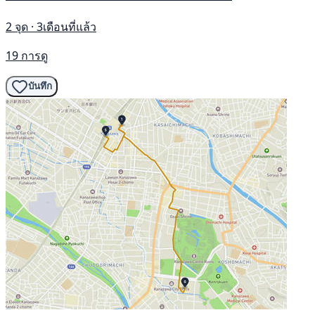
2 จุด · 3เดือนที่แล้ว
19 การดู
บันทึก