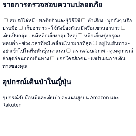
รายการตรวจสอบความปลอดภัย
สเปรย์ไล่หมี - พกติดตัวและรู้วิธีใช้
ทำเสียง - พูดดังๆ หรือ
ปรบมือ
เก็บอาหาร - ใช้ถังป้องกันหมีหรือแขวนอาหาร
เดินเป็นกลุ่ม - หมีหลีกเลี่ยงกลุ่มใหญ่
หลีกเลี่ยงรุ่งอรุณ/
พลบค่ำ - ช่วงเวลาที่หมีเคลื่อนไหวมากที่สุด
อยู่ในเส้นทาง -
อย่าเข้าไปในพืชพันธุ์หนาแน่น
ตรวจสอบสภาพ - ดูเหตุการณ์
ล่าสุดก่อนออกเดินทาง
บอกใครสักคน - แชร์แผนการเดิน
ทางของคุณ
อุปกรณ์เดินป่าในญี่ปุ่น
อุปกรณ์รับมือหมีและเดินป่า คะแนนสูงบน Amazon และ
Rakuten