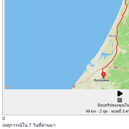
3D
ย้อนทริปของคุณใ
49 km
· 2 จุด
· พบหมี 3 คร
0
เหตุการณ์ใน 7 วันที่ผ่านมา