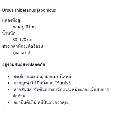
Ursus thibetanus japonicus
แหล่งที่อยู่
ฮอนชู, ชิโกกุ
น้ำหนัก
80–120 กก.
ช่วงเวลาที่กระตือรือร้น
รุ่งสาง / ค่ำ
อยู่ร่วมกันอย่างปลอดภัย
·
ส่งเสียงขณะเดิน; พกสเปรย์ไล่หมี
·
หากถูกพุ่งใส่ ยืนนิ่งและใช้สเปรย์
·
หากสัมผัส: ขัดขืนอย่างหนักแน่น หมีจะถอยเมื่อพบการ
ต่อต้าน
·
อย่าปีนต้นไม้ หมีปีนเก่งกว่าคุณ