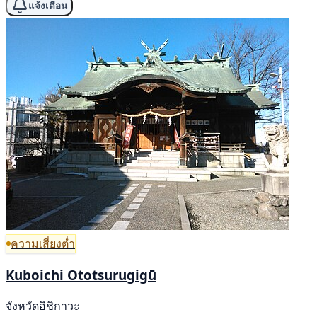
แจ้งเตือน
ความเสี่ยงต่ำ
Kuboichi Ototsurugigū
จังหวัดอิชิกาวะ