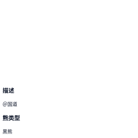
描述
＠国道
熊类型
黑熊