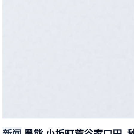
新闻
黑熊
小坂町荒谷家口田, 