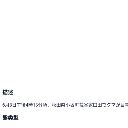
描述
6月3日午後4時15分頃、秋田県小坂町荒谷家口田でクマが目
熊类型