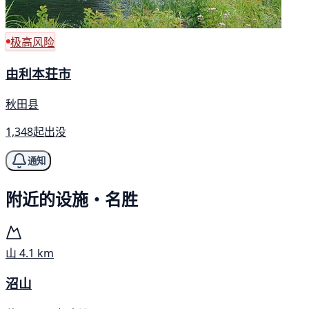
极高风险
由利本荘市
秋田县
1,348起出没
通知
附近的设施・名胜
山
4.1 km
沼山