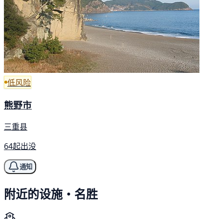
低风险
熊野市
三重县
64起出没
通知
附近的设施・名胜