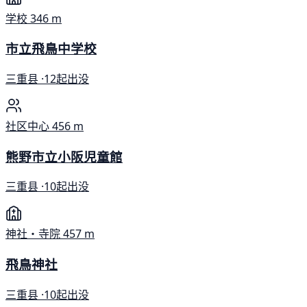
学校
346 m
市立飛鳥中学校
三重县 ·
12起出没
社区中心
456 m
熊野市立小阪児童館
三重县 ·
10起出没
神社・寺院
457 m
飛鳥神社
三重县 ·
10起出没