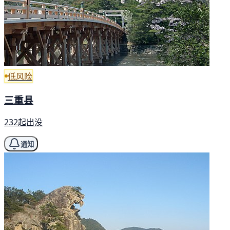
低风险
三重县
232起出没
通知