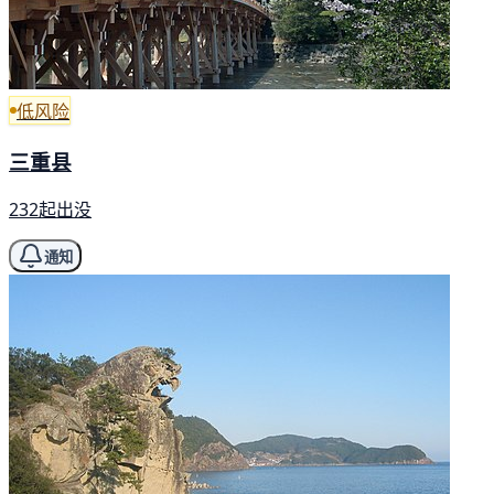
低风险
三重县
232起出没
通知