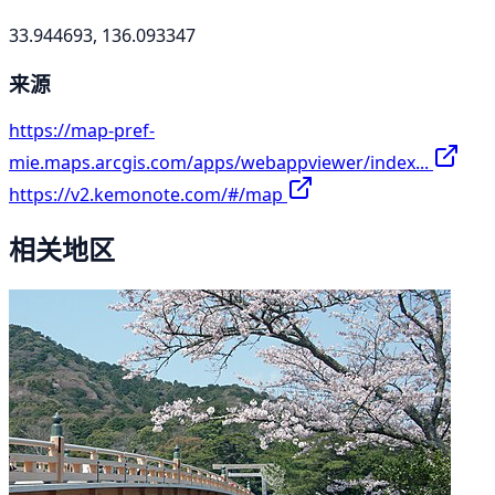
33.944693, 136.093347
来源
https://map-pref-
mie.maps.arcgis.com/apps/webappviewer/index...
https://v2.kemonote.com/#/map
相关地区