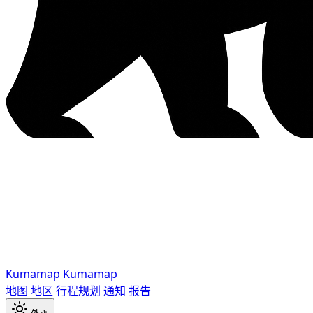
Kumamap
Kumamap
地图
地区
行程规划
通知
报告