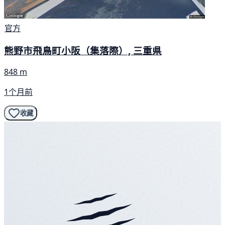
官方
熊野市飛鳥町小阪（集落際）, 三重県
848 m
1个月前
收藏