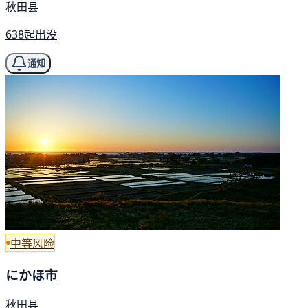
秋田县
638起出没
通知
中等风险
にかほ市
秋田县