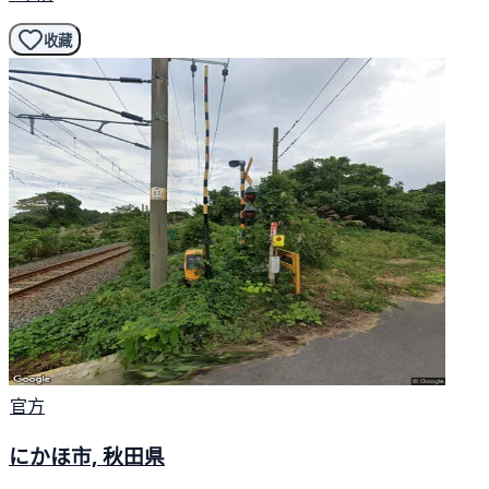
收藏
官方
にかほ市, 秋田県