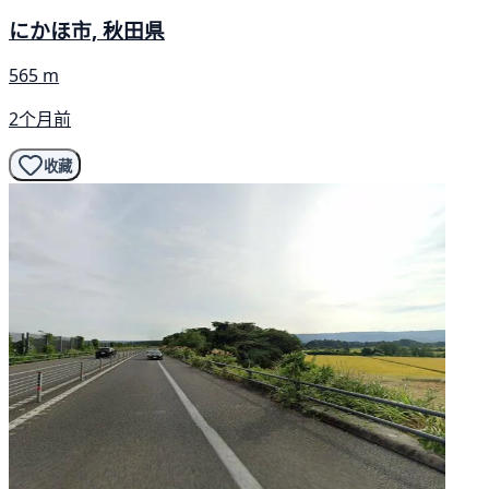
にかほ市, 秋田県
565 m
2个月前
收藏