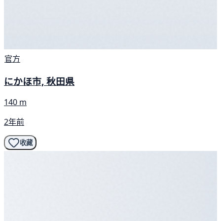
官方
にかほ市, 秋田県
140 m
2年前
收藏