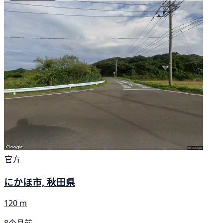
官方
にかほ市, 秋田県
120 m
8个月前