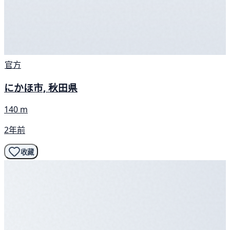
官方
にかほ市, 秋田県
140 m
2年前
收藏