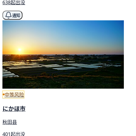
638起出没
通知
中等风险
にかほ市
秋田县
401起出没