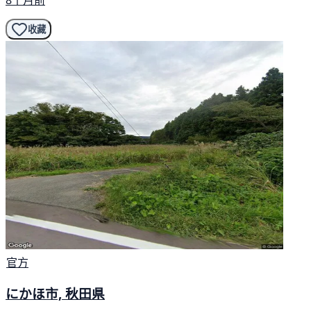
收藏
官方
にかほ市, 秋田県