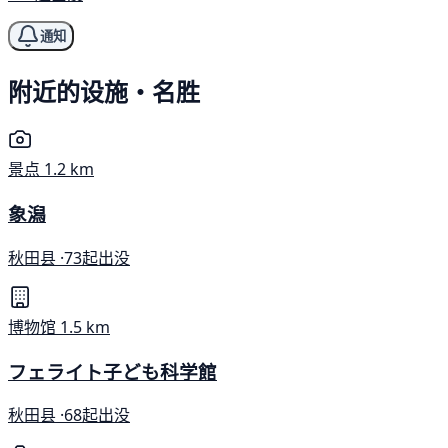
通知
附近的设施・名胜
景点
1.2 km
象潟
秋田县 ·
73起出没
博物馆
1.5 km
フェライト子ども科学館
秋田县 ·
68起出没