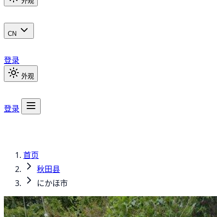
外观
CN
登录
外观
登录
首页
秋田县
にかほ市