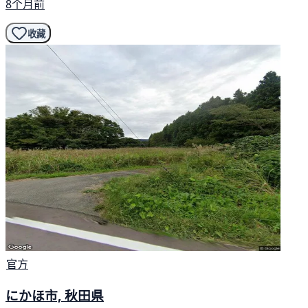
8个月前
收藏
官方
にかほ市, 秋田県