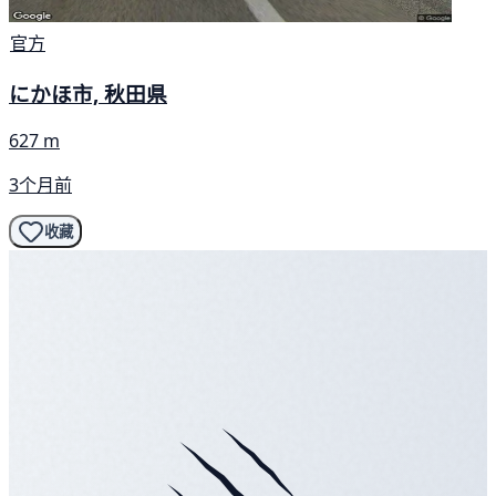
官方
にかほ市, 秋田県
627 m
3个月前
收藏