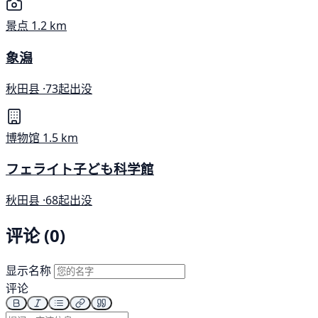
景点
1.2 km
象潟
秋田县 ·
73起出没
博物馆
1.5 km
フェライト子ども科学館
秋田县 ·
68起出没
评论 (0)
显示名称
评论