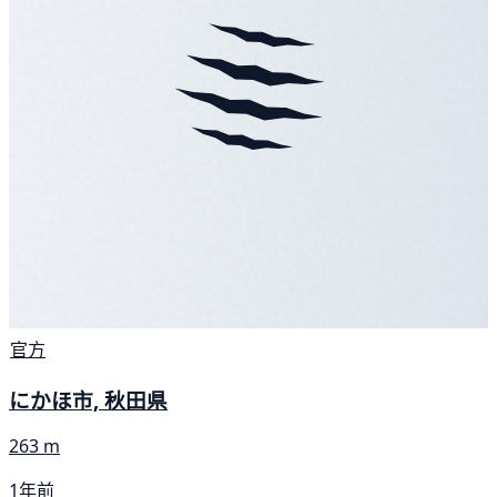
官方
にかほ市, 秋田県
263 m
1年前