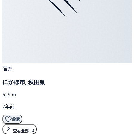
官方
にかほ市, 秋田県
629 m
2年前
收藏
查看全部
+4