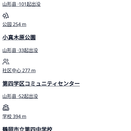
山形县 ·
101起出没
公园
254 m
小真木原公園
山形县 ·
33起出没
社区中心
277 m
第四学区コミュニティセンター
山形县 ·
52起出没
学校
394 m
鶴岡市立第四中学校