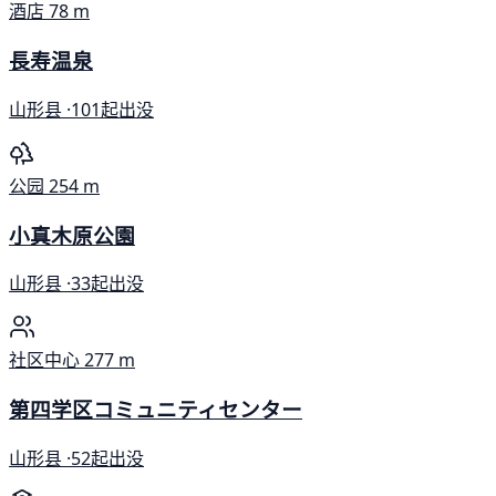
酒店
78 m
長寿温泉
山形县 ·
101起出没
公园
254 m
小真木原公園
山形县 ·
33起出没
社区中心
277 m
第四学区コミュニティセンター
山形县 ·
52起出没