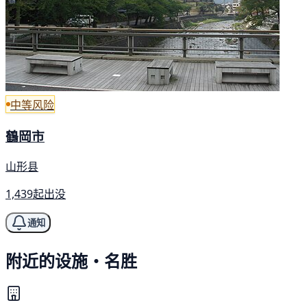
中等风险
鶴岡市
山形县
1,439起出没
通知
附近的设施・名胜