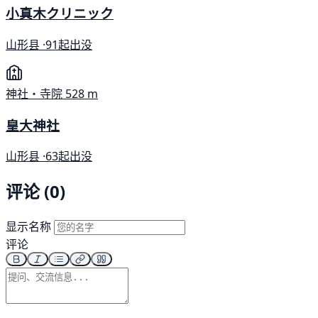
小真木クリニック
山形县 ·
91起出没
神社・寺院
528 m
皇大神社
山形县 ·
63起出没
评论 (0)
显示名称
评论