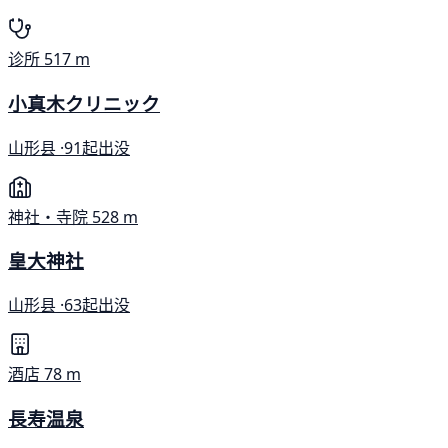
诊所
517 m
小真木クリニック
山形县 ·
91起出没
神社・寺院
528 m
皇大神社
山形县 ·
63起出没
酒店
78 m
長寿温泉