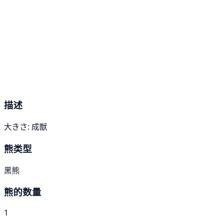
描述
大きさ: 成獣
熊类型
黑熊
熊的数量
1