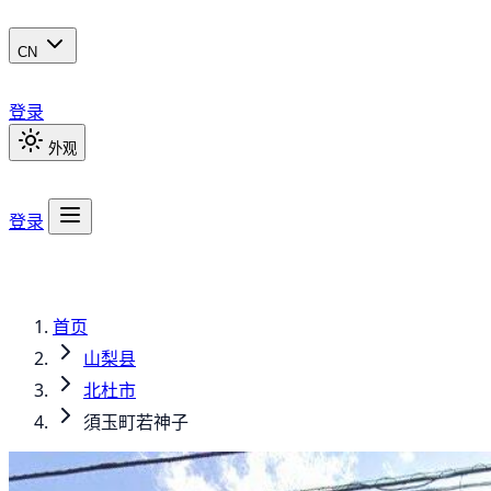
CN
登录
外观
登录
首页
山梨县
北杜市
須玉町若神子