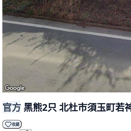
官方
黑熊2只
北杜市須玉町若神
收藏