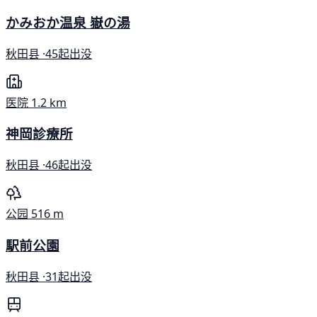
かみおか温泉 嶽の湯
秋田县 ·
45起出没
医院
1.2 km
神岡診療所
秋田县 ·
46起出没
公园
516 m
駅前公園
秋田县 ·
31起出没