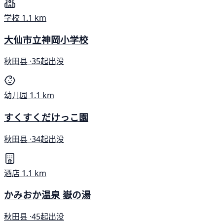
学校
1.1 km
大仙市立神岡小学校
秋田县 ·
35起出没
幼儿园
1.1 km
すくすくだけっこ園
秋田县 ·
34起出没
酒店
1.1 km
かみおか温泉 嶽の湯
秋田县 ·
45起出没