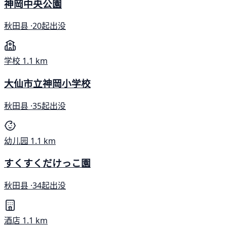
神岡中央公園
秋田县 ·
20起出没
学校
1.1 km
大仙市立神岡小学校
秋田县 ·
35起出没
幼儿园
1.1 km
すくすくだけっこ園
秋田县 ·
34起出没
酒店
1.1 km