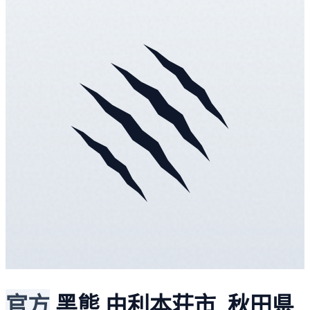
官方
黑熊
由利本荘市, 秋田県