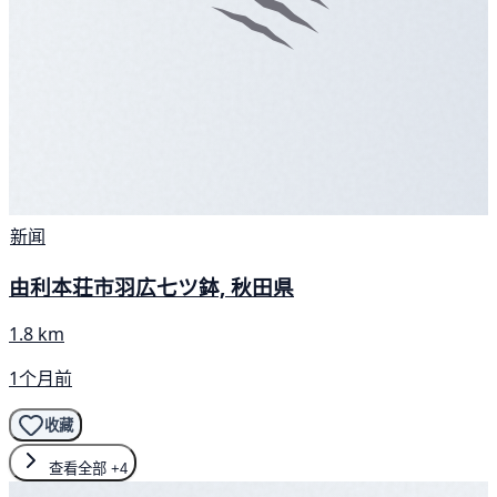
新闻
由利本荘市羽広七ツ鉢, 秋田県
1.8 km
1个月前
收藏
查看全部
+4