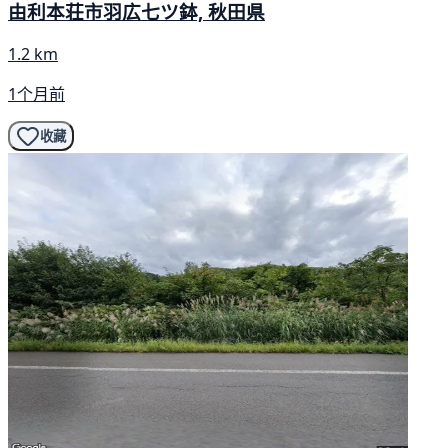
由利本荘市羽広七ツ鉢, 秋田県
1.2 km
1个月前
收藏