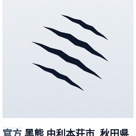
官方
黑熊
由利本荘市, 秋田県