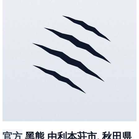
官方
黑熊
由利本荘市, 秋田県