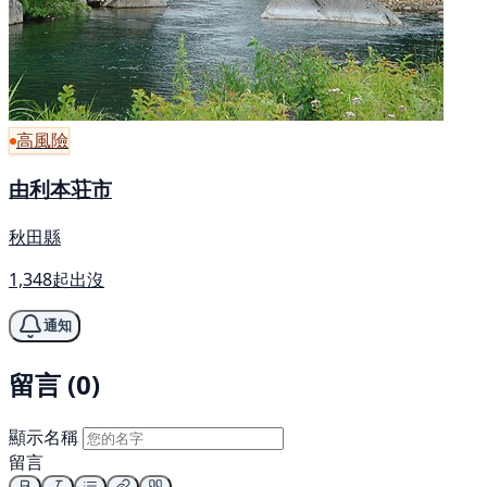
高風險
由利本荘市
秋田縣
1,348起出沒
通知
留言 (0)
顯示名稱
留言