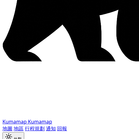
Kumamap
Kumamap
地圖
地區
行程規劃
通知
回報