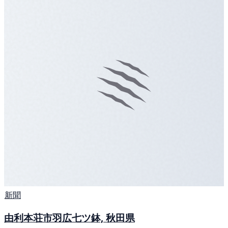
新聞
由利本荘市羽広七ツ鉢, 秋田県