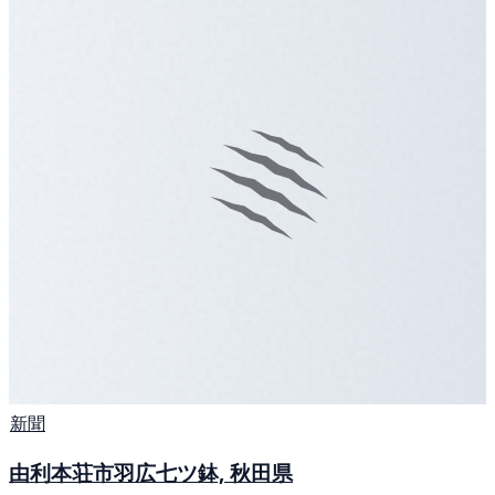
新聞
由利本荘市羽広七ツ鉢, 秋田県