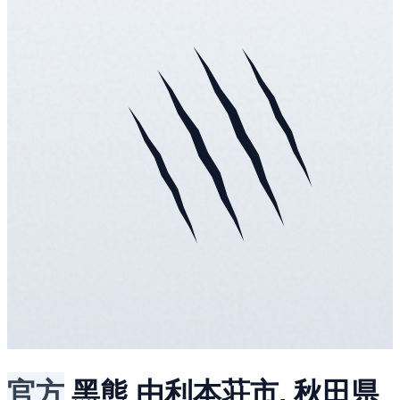
官方
黑熊
由利本荘市, 秋田県