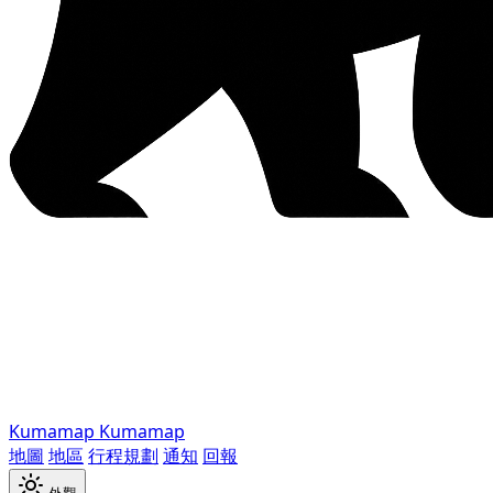
Kumamap
Kumamap
地圖
地區
行程規劃
通知
回報