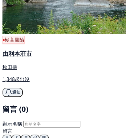
極高風險
由利本荘市
秋田縣
1,348起出沒
通知
留言 (0)
顯示名稱
留言