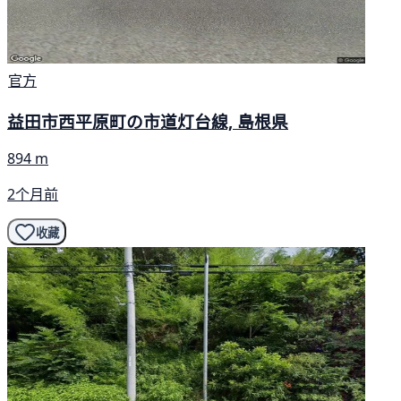
官方
益田市西平原町の市道灯台線, 島根県
894 m
2个月前
收藏