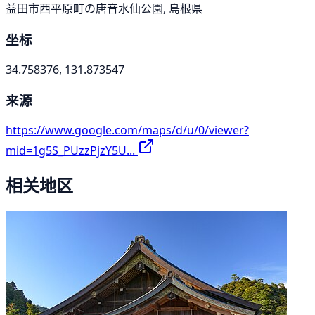
益田市西平原町の唐音水仙公園, 島根県
坐标
34.758376, 131.873547
来源
https://www.google.com/maps/d/u/0/viewer?
mid=1g5S_PUzzPjzY5U...
相关地区