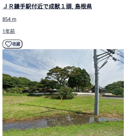
ＪＲ鎌手駅付近で成獣１頭, 島根県
854 m
1年前
收藏