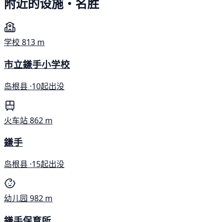
附近的设施・名胜
学校
813 m
市立鎌手小学校
岛根县 ·
10起出没
火车站
862 m
鎌手
岛根县 ·
15起出没
幼儿园
982 m
鎌手保育所