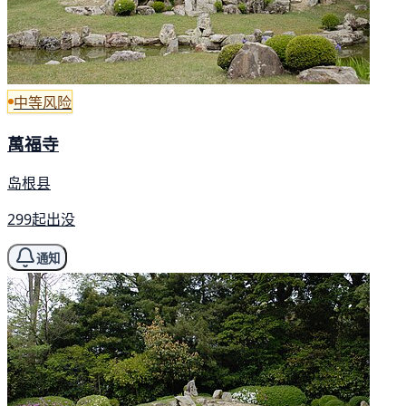
中等风险
萬福寺
岛根县
299起出没
通知