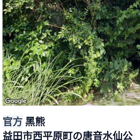
官方
黑熊
益田市西平原町の唐音水仙公