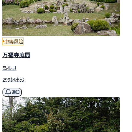
中等风险
万福寺庭园
岛根县
299起出没
通知