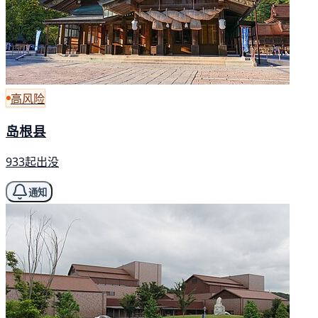
高风险
岛根县
933起出没
通知