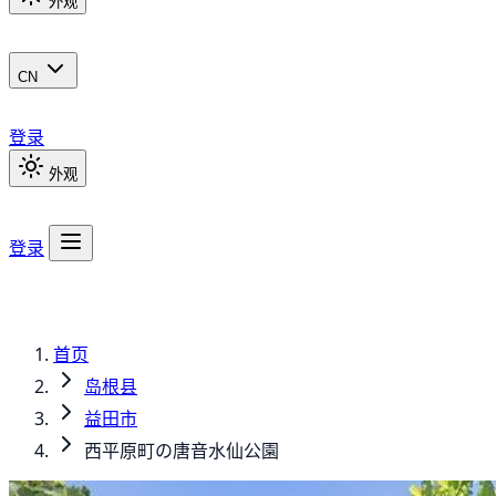
外观
CN
登录
外观
登录
首页
岛根县
益田市
西平原町の唐音水仙公園