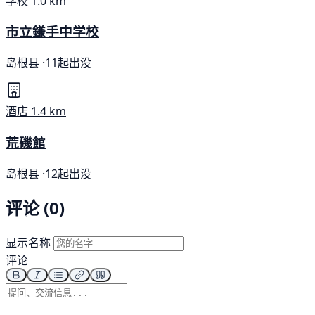
学校
1.0 km
市立鎌手中学校
岛根县 ·
11起出没
酒店
1.4 km
荒磯館
岛根县 ·
12起出没
评论 (0)
显示名称
评论