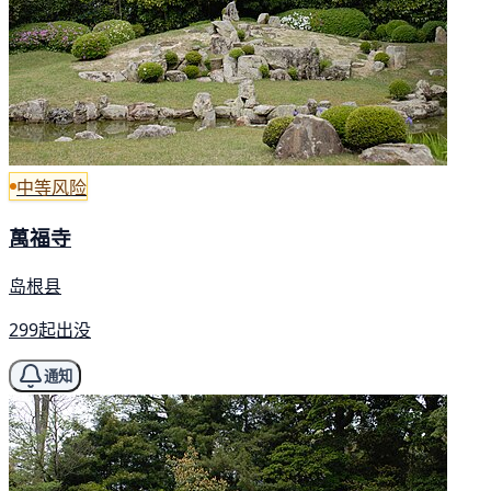
中等风险
萬福寺
岛根县
299起出没
通知