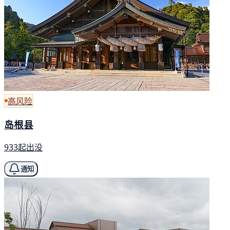
高风险
岛根县
933起出没
通知