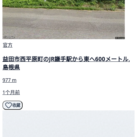
官方
益田市西平原町のJR鎌手駅から東へ600メートル,
島根県
977 m
1个月前
收藏