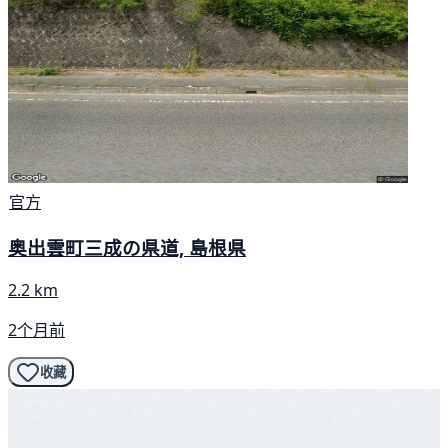
官方
奥出雲町三成の県道, 島根県
2.2 km
2个月前
收藏