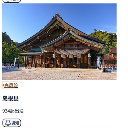
高风险
岛根县
934起出没
通知