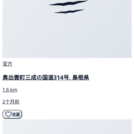
官方
奥出雲町三成の国道314号, 島根県
1.6 km
2个月前
收藏