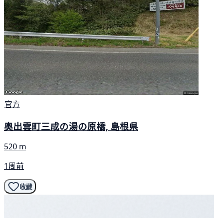
官方
奥出雲町三成の湯の原橋, 島根県
520 m
1周前
收藏