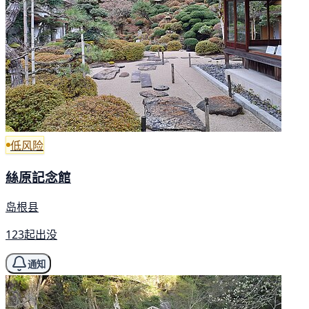
低风险
絲原記念館
岛根县
123起出没
通知