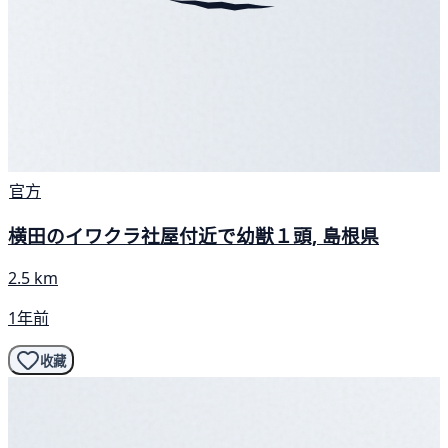
官方
横田のイワクラ社屋付近で幼獣１頭, 島根県
2.5 km
1年前
收藏