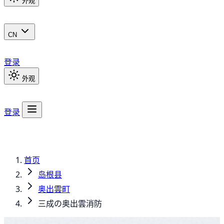
外观
CN
登录
外观
登录
首页
岛根县
奥出雲町
三成の奥出雲消防