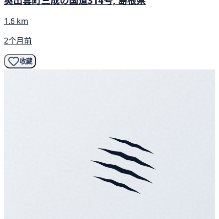
奥出雲町三成の国道314号, 島根県
1.6 km
2个月前
收藏