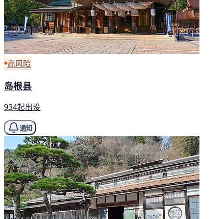
高风险
岛根县
934起出没
通知