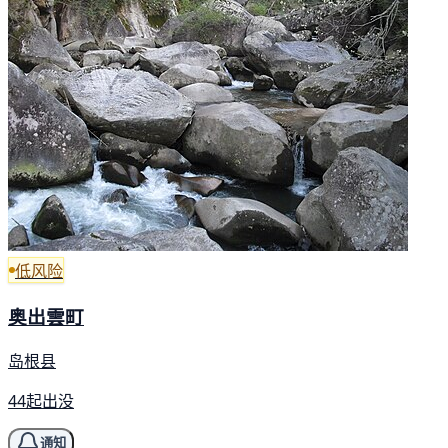
低风险
奥出雲町
岛根县
44起出没
通知