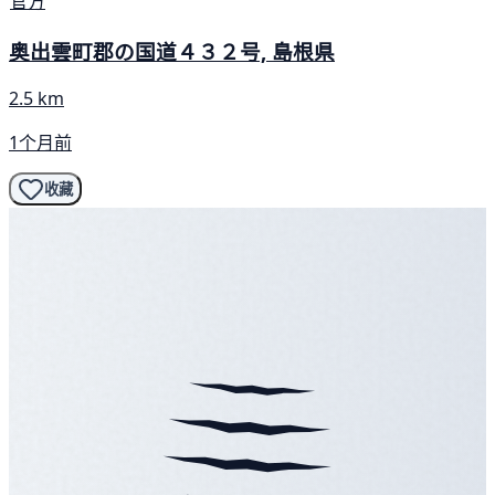
官方
奥出雲町郡の国道４３２号, 島根県
2.5 km
1个月前
收藏