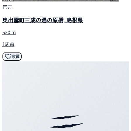
官方
奥出雲町三成の湯の原橋, 島根県
520 m
1周前
收藏