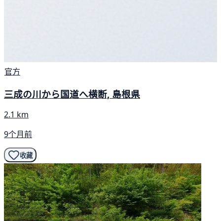
官方
三成の川から国道へ横断, 島根県
2.1 km
9个月前
收藏