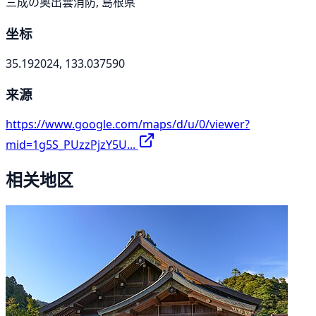
三成の奥出雲消防, 島根県
坐标
35.192024, 133.037590
来源
https://www.google.com/maps/d/u/0/viewer?
mid=1g5S_PUzzPjzY5U...
相关地区