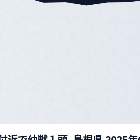
付近で幼獣１頭, 島根県
2025年