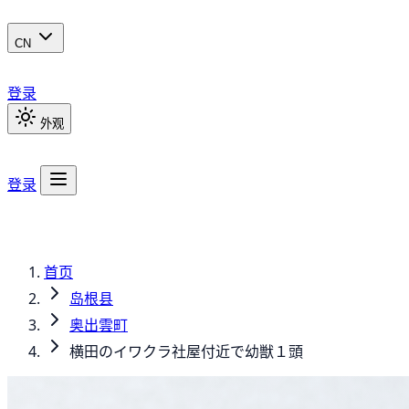
CN
登录
外观
登录
首页
岛根县
奥出雲町
横田のイワクラ社屋付近で幼獣１頭