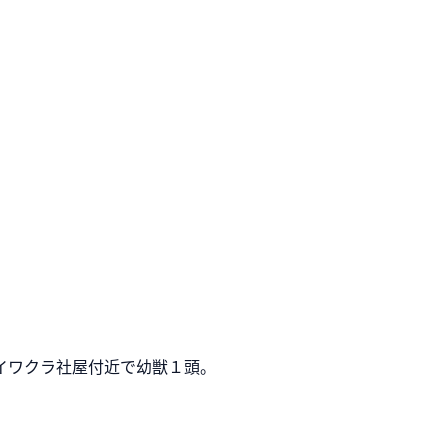
イワクラ社屋付近で幼獣１頭。