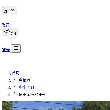
CN
登录
外观
登录
首页
岛根县
奥出雲町
横田国道314号