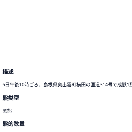
描述
6日午後10時ごろ、島根県奥出雲町横田の国道314号で成獣
熊类型
黑熊
熊的数量