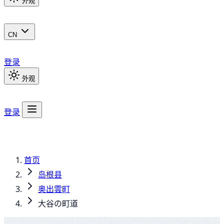
外观
CN
登录
外观
登录
首页
岛根县
奥出雲町
大谷の町道