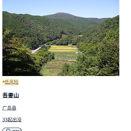
低风险
吾妻山
广岛县
33起出没