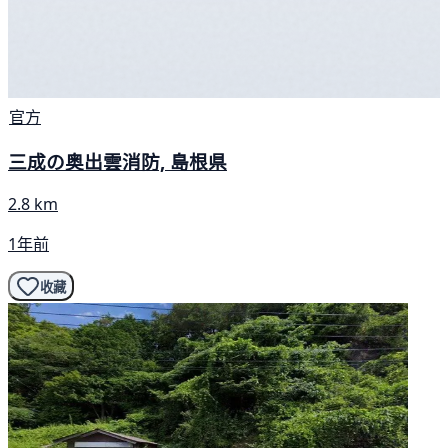
官方
三成の奥出雲消防, 島根県
2.8 km
1年前
收藏