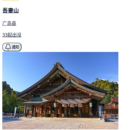
吾妻山
广岛县
33起出没
通知