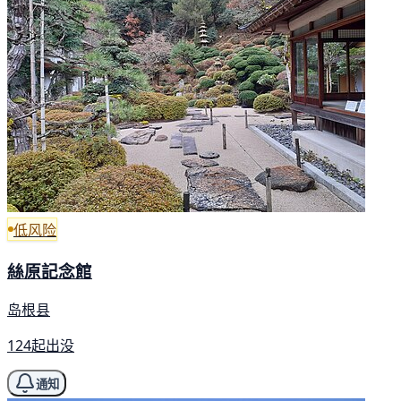
低风险
絲原記念館
岛根县
124起出没
通知