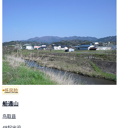
低风险
船通山
鸟取县
48起出没