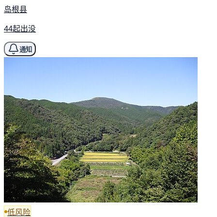
岛根县
44起出没
通知
低风险