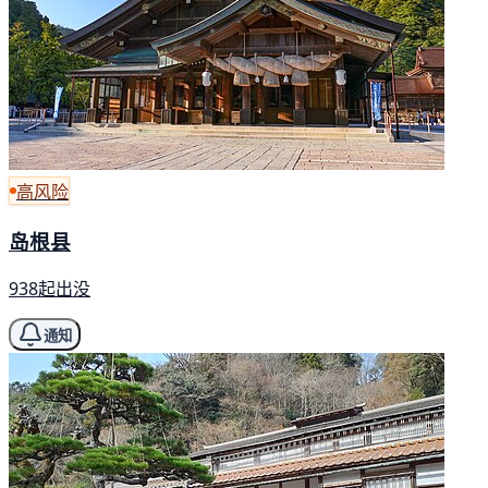
高风险
岛根县
938起出没
通知