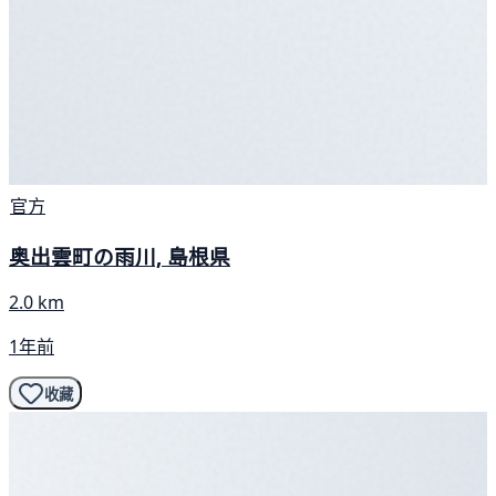
官方
奥出雲町の雨川, 島根県
2.0 km
1年前
收藏