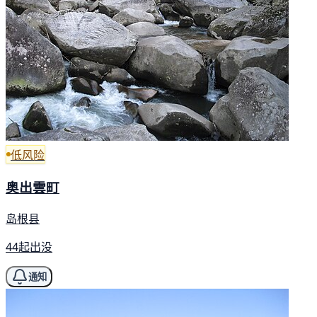
低风险
奥出雲町
岛根县
44起出没
通知