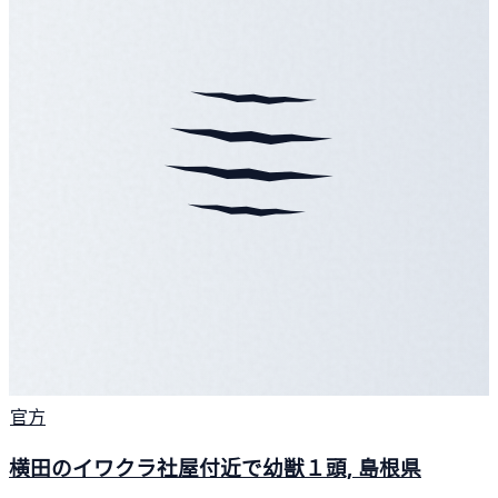
官方
横田のイワクラ社屋付近で幼獣１頭, 島根県