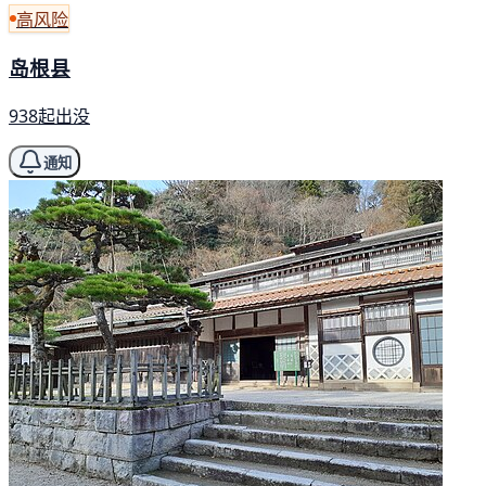
高风险
岛根县
938起出没
通知