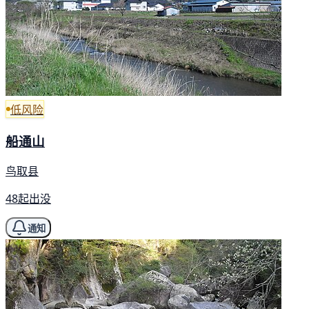
低风险
船通山
鸟取县
48起出没
通知