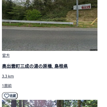
官方
奥出雲町三成の湯の原橋, 島根県
3.3 km
1周前
收藏