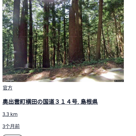
官方
奥出雲町横田の国道３１４号, 島根県
3.3 km
3个月前