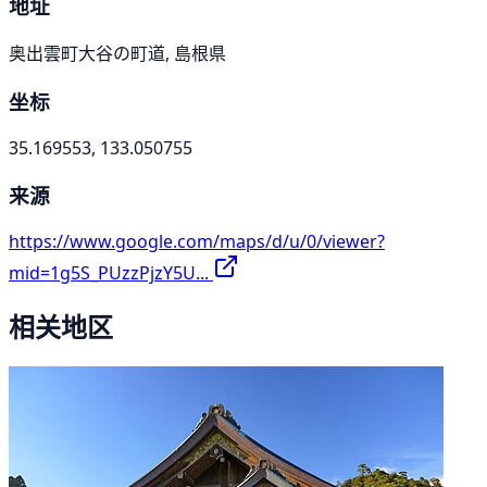
地址
奥出雲町大谷の町道, 島根県
坐标
35.169553, 133.050755
来源
https://www.google.com/maps/d/u/0/viewer?
mid=1g5S_PUzzPjzY5U...
相关地区