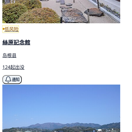
低风险
絲原記念館
岛根县
124起出没
通知