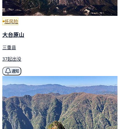
低风险
大台原山
三重县
37起出没
通知