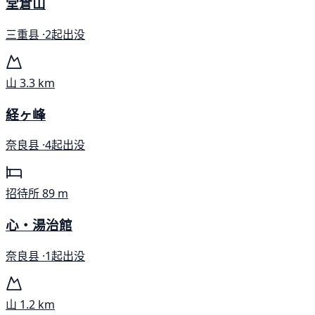
堂倉山
三重县 ·
2起出没
山
3.3 km
経ヶ峰
奈良县 ·
4起出没
招待所
89 m
心・湯治館
奈良县 ·
1起出没
山
1.2 km