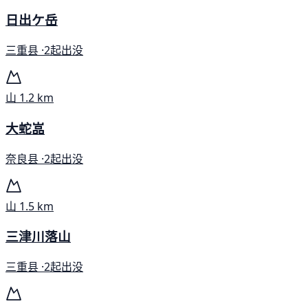
日出ケ岳
三重县 ·
2起出没
山
1.2 km
大蛇嵓
奈良县 ·
2起出没
山
1.5 km
三津川落山
三重县 ·
2起出没