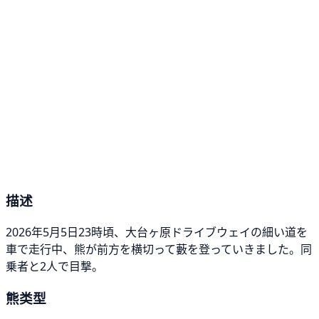
描述
2026年5月5日23時頃、大台ヶ原ドライブウェイの細い道を
車で走行中、熊が前方を横切って藪を登っていきました。同
乗者と2人で目撃。
熊类型