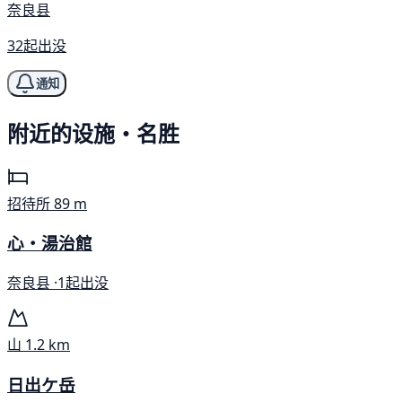
奈良县
32起出没
通知
附近的设施・名胜
招待所
89 m
心・湯治館
奈良县 ·
1起出没
山
1.2 km
日出ケ岳