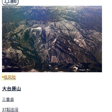
通知
低风险
大台原山
三重县
37起出没