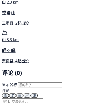
山
2.3 km
堂倉山
三重县 ·
2起出没
山
3.3 km
経ヶ峰
奈良县 ·
4起出没
评论 (0)
显示名称
评论