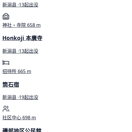
新潟县 ·
13起出没
神社・寺院
658 m
Honkoji 本廣寺
新潟县 ·
13起出没
招待所
665 m
筒石宿
新潟县 ·
19起出没
社区中心
698 m
磯部地区公民館