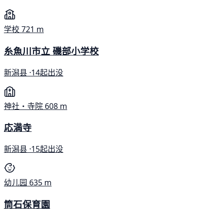
学校
721 m
糸魚川市立 磯部小学校
新潟县 ·
14起出没
神社・寺院
608 m
応満寺
新潟县 ·
15起出没
幼儿园
635 m
筒石保育園