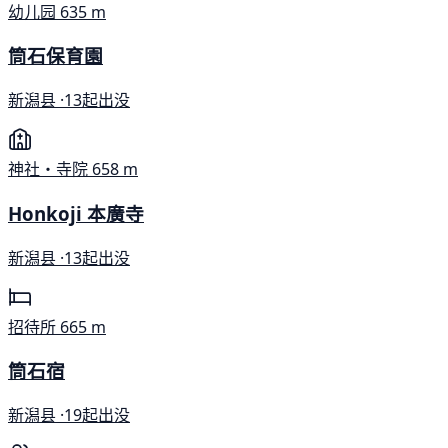
幼儿园
635 m
筒石保育園
新潟县 ·
13起出没
神社・寺院
658 m
Honkoji 本廣寺
新潟县 ·
13起出没
招待所
665 m
筒石宿
新潟县 ·
19起出没