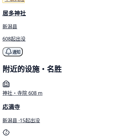
居多神社
新潟县
608起出没
通知
附近的设施・名胜
神社・寺院
608 m
応満寺
新潟县 ·
15起出没