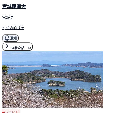
宮城縣廳舍
宫城县
3,312起出没
通知
查看全部
+13
极高风险