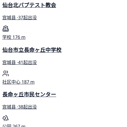
仙台北バプテスト教会
宫城县 ·
37起出没
学校
176 m
仙台市立長命ヶ丘中学校
宫城县 ·
41起出没
社区中心
187 m
長命ヶ丘市民センター
宫城县 ·
38起出没
公园
267 m