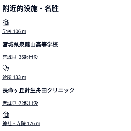
附近的设施・名胜
学校
106 m
宮城県泉館山高等学校
宫城县 ·
36起出没
诊所
133 m
長命ヶ丘針生舟田クリニック
宫城县 ·
72起出没
神社・寺院
176 m