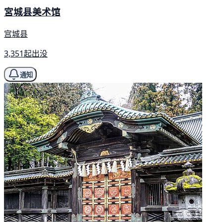
宮城县美术馆
宫城县
3,351起出没
通知