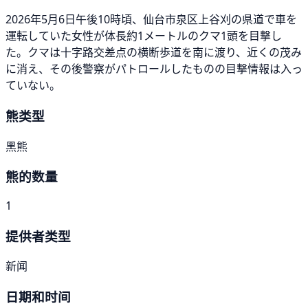
2026年5月6日午後10時頃、仙台市泉区上谷刈の県道で車を
運転していた女性が体長約1メートルのクマ1頭を目撃し
た。クマは十字路交差点の横断歩道を南に渡り、近くの茂み
に消え、その後警察がパトロールしたものの目撃情報は入っ
ていない。
熊类型
黑熊
熊的数量
1
提供者类型
新闻
日期和时间