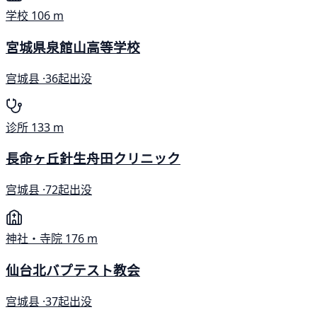
学校
106 m
宮城県泉館山高等学校
宫城县 ·
36起出没
诊所
133 m
長命ヶ丘針生舟田クリニック
宫城县 ·
72起出没
神社・寺院
176 m
仙台北バプテスト教会
宫城县 ·
37起出没