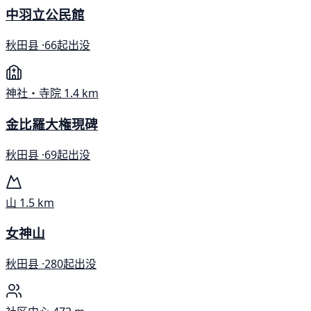
中羽立公民館
秋田县 ·
66起出没
神社・寺院
1.4 km
金比羅大権現碑
秋田县 ·
69起出没
山
1.5 km
女神山
秋田县 ·
280起出没