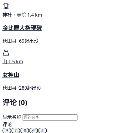
神社・寺院
1.4 km
金比羅大権現碑
秋田县 ·
69起出没
山
1.5 km
女神山
秋田县 ·
280起出没
评论 (0)
显示名称
评论