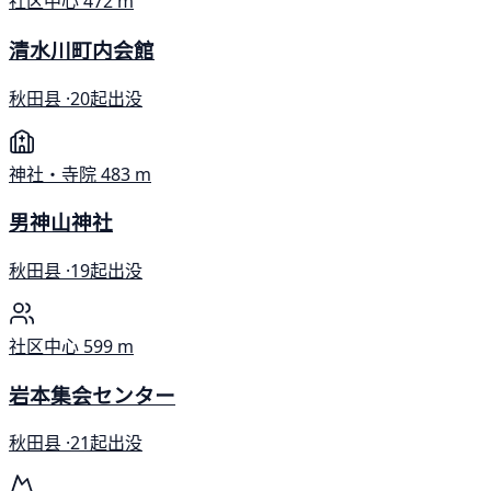
社区中心
472 m
清水川町内会館
秋田县 ·
20起出没
神社・寺院
483 m
男神山神社
秋田县 ·
19起出没
社区中心
599 m
岩本集会センター
秋田县 ·
21起出没