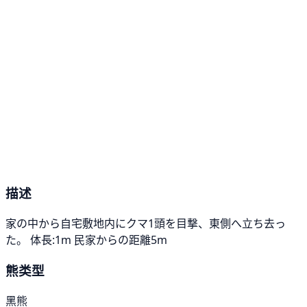
描述
家の中から自宅敷地内にクマ1頭を目撃、東側へ立ち去っ
た。 体長:1m 民家からの距離5m
熊类型
黑熊