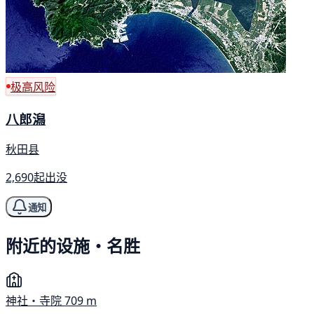
极高风险
八郎潟
秋田县
2,690起出没
通知
附近的设施・名胜
神社・寺院
709 m