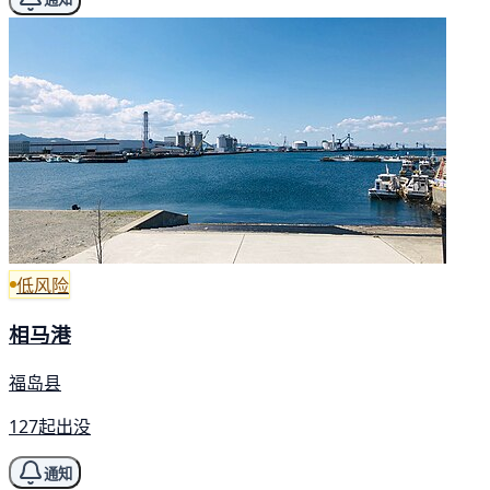
低风险
相马港
福岛县
127起出没
通知