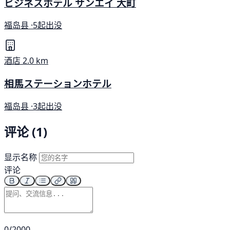
ビジネスホテル サンエイ 大町
福岛县 ·
5起出没
酒店
2.0 km
相馬ステーションホテル
福岛县 ·
3起出没
评论 (1)
显示名称
评论
0/2000