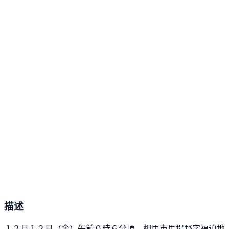
描述
１２月１２日（金）午前０時６分頃、相馬市馬場野字福迫地