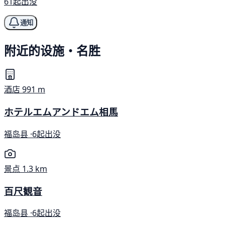
61起出没
通知
附近的设施・名胜
酒店
991 m
ホテルエムアンドエム相馬
福岛县 ·
6起出没
景点
1.3 km
百尺観音
福岛县 ·
6起出没