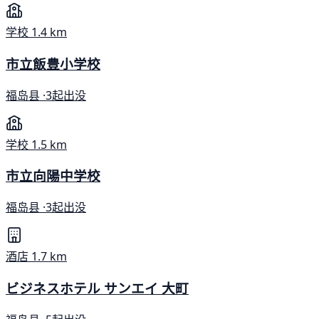
学校
1.4 km
市立飯豊小学校
福岛县 ·
3起出没
学校
1.5 km
市立向陽中学校
福岛县 ·
3起出没
酒店
1.7 km
ビジネスホテル サンエイ 大町