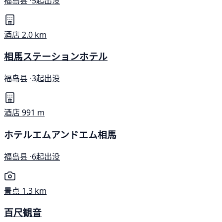
福岛县 ·
5起出没
酒店
2.0 km
相馬ステーションホテル
福岛县 ·
3起出没
酒店
991 m
ホテルエムアンドエム相馬
福岛县 ·
6起出没
景点
1.3 km
百尺観音