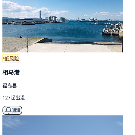
低风险
相马港
福岛县
127起出没
通知