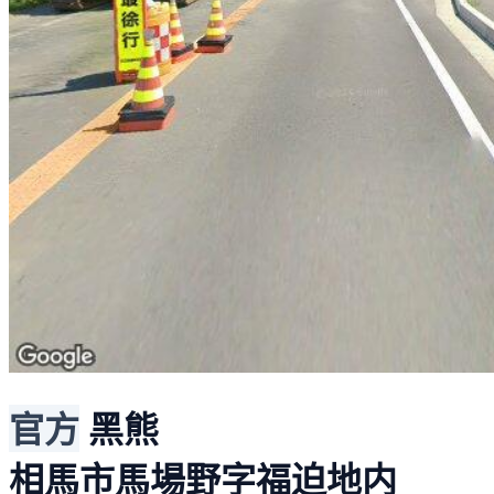
官方
黑熊
相馬市馬場野字福迫地内