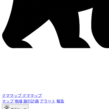
クママップ
クママップ
マップ
地域
旅行計画
アラート
報告