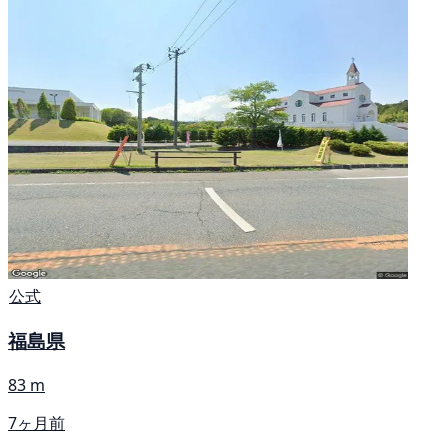
公式
福島県
83 m
7ヶ月前