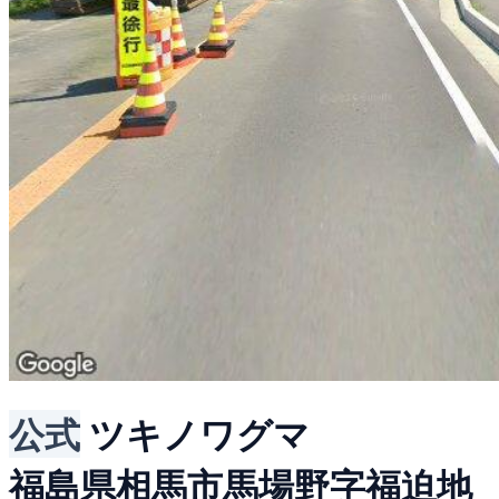
公式
ツキノワグマ
福島県相馬市馬場野字福迫地