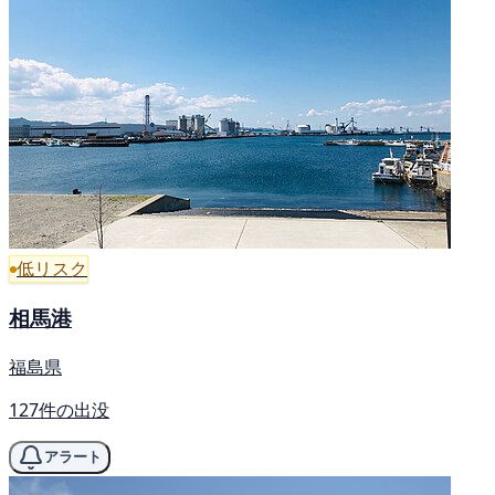
低リスク
相馬港
福島県
127件の出没
アラート