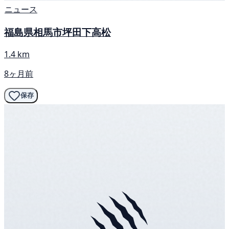
ニュース
福島県相馬市坪田下高松
1.4 km
8ヶ月前
保存