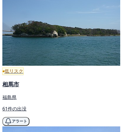
低リスク
相馬市
福島県
61件の出没
アラート