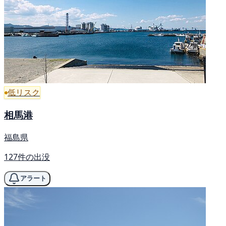
低リスク
相馬港
福島県
127件の出没
アラート