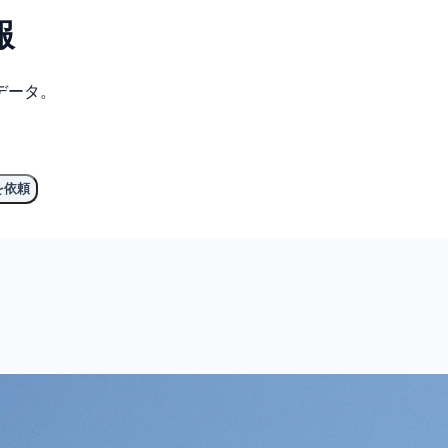
報
データ。
を依頼