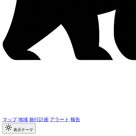
マップ
地域
旅行計画
アラート
報告
表示テーマ