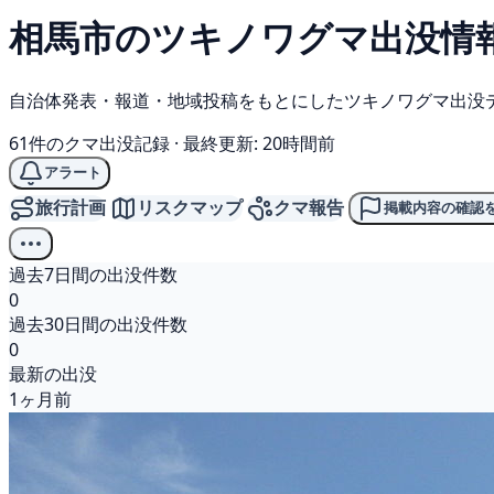
相馬市の
ツキノワグマ
出没情
自治体発表・報道・地域投稿をもとにしたツキノワグマ出没
61件のクマ出没記録
·
最終更新: 20時間前
アラート
旅行計画
リスクマップ
クマ報告
掲載内容の確認
過去7日間の出没件数
0
過去30日間の出没件数
0
最新の出没
1ヶ月前