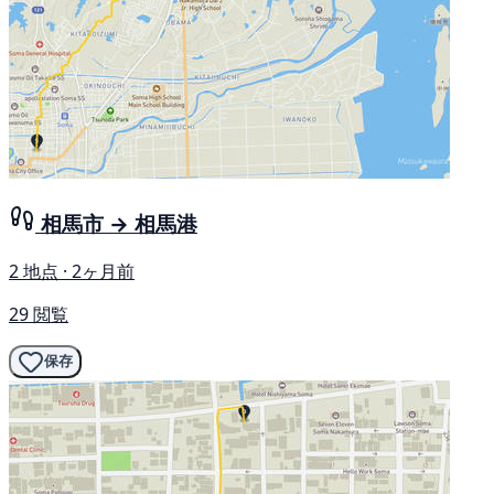
相馬市 → 相馬港
2 地点 · 2ヶ月前
29 閲覧
保存