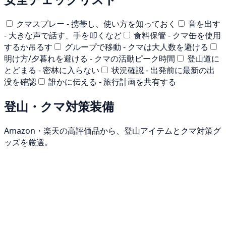
クマスプレー - 携帯し、使い方を知っておく
音を出す
- 大きな声で話す、手を叩くなど
食料保管 - クマ缶を使用
するか吊るす
グループで移動 - クマは大人数を避ける
明け方/夕暮れを避ける - クマの活動ピーク時間
登山道に
とどまる - 密林に入らない
状況確認 - 出発前に最新の出
没を確認
誰かに伝える - 旅行計画を共有する
登山・クマ対策装備
Amazon・楽天の高評価品から、登山アイテムとクマ対策グ
ッズを厳選。