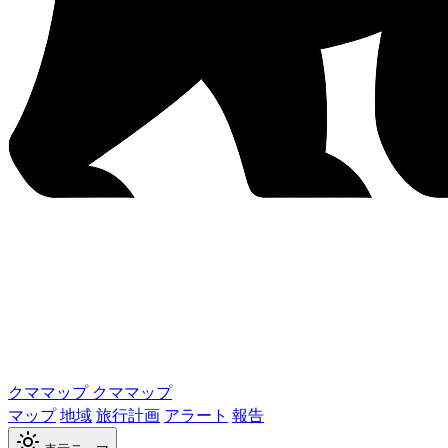
クママップ
クママップ
マップ
地域
旅行計画
アラート
報告