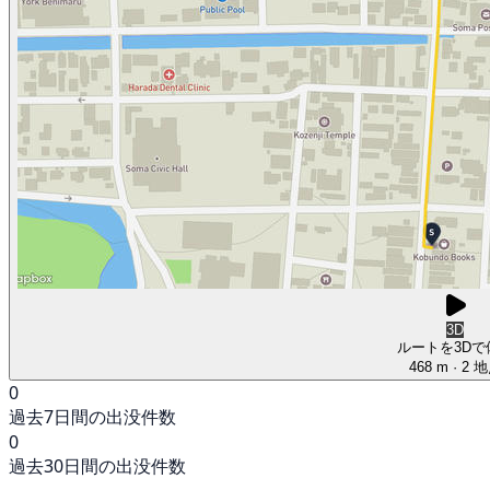
3D
ルートを3Dで
468 m
· 2 
0
過去7日間の出没件数
0
過去30日間の出没件数