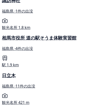
諏訪神社
福島県 ·
1件の出没
観光名所
1.8 km
相馬市役所 道の駅そうま体験実習館
福島県 ·
4件の出没
駅
1.9 km
日立木
福島県 ·
11件の出没
観光名所
421 m