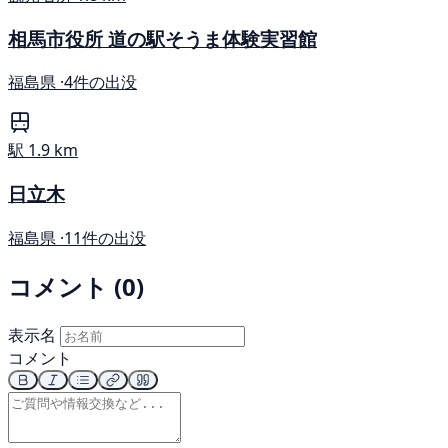
相馬市役所 道の駅そうま体験実習館
福島県 ·
4件の出没
駅
1.9 km
日立木
福島県 ·
11件の出没
コメント (0)
表示名
コメント