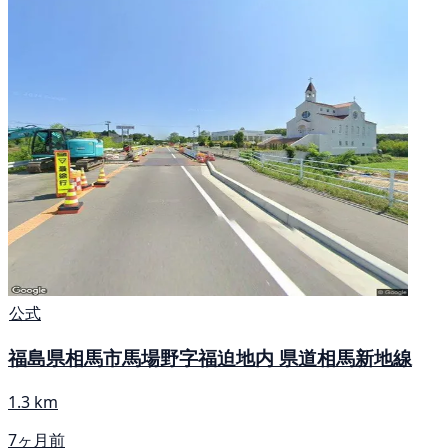
公式
福島県相馬市馬場野字福迫地内 県道相馬新地線
1.3 km
7ヶ月前