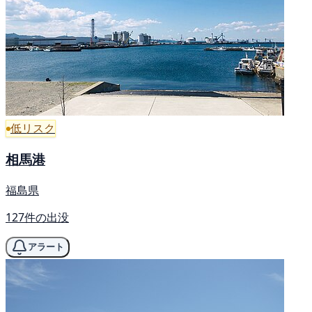
低リスク
相馬港
福島県
127件の出没
アラート