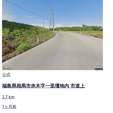
公式
福島県相馬市赤木字一里壇地内 市道上
2.7 km
1ヶ月前