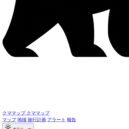
クママップ
クママップ
マップ
地域
旅行計画
アラート
報告