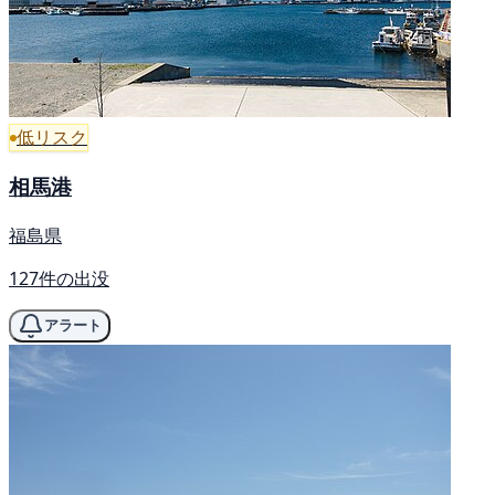
低リスク
相馬港
福島県
127件の出没
アラート