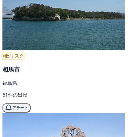
低リスク
相馬市
福島県
61件の出没
アラート