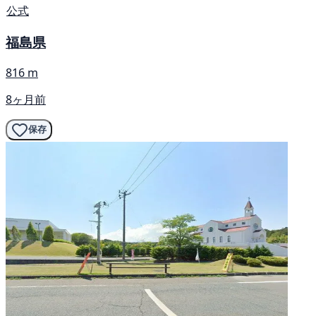
公式
福島県
816 m
8ヶ月前
保存