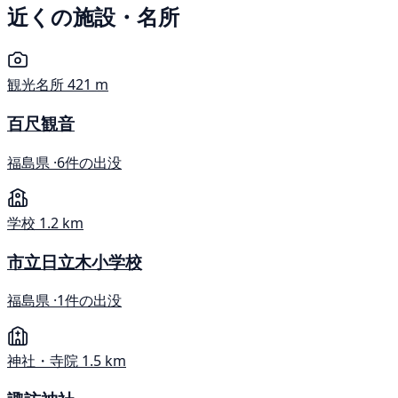
近くの施設・名所
観光名所
421 m
百尺観音
福島県 ·
6件の出没
学校
1.2 km
市立日立木小学校
福島県 ·
1件の出没
神社・寺院
1.5 km