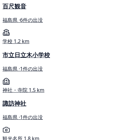
百尺観音
福島県 ·
6件の出没
学校
1.2 km
市立日立木小学校
福島県 ·
1件の出没
神社・寺院
1.5 km
諏訪神社
福島県 ·
1件の出没
観光名所
1.8 km