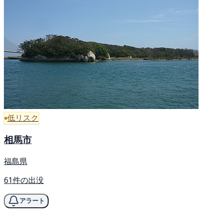
低リスク
相馬市
福島県
61件の出没
アラート