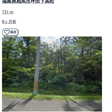
福島県相馬市坪田下高松
731 m
8ヶ月前
保存