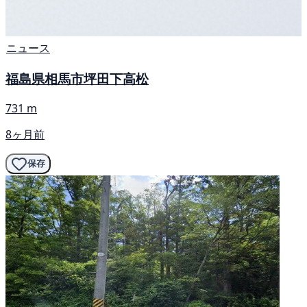
ニュース
福島県相馬市坪田下高松
731 m
8ヶ月前
保存