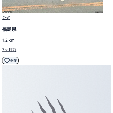
公式
福島県
1.2 km
7ヶ月前
保存