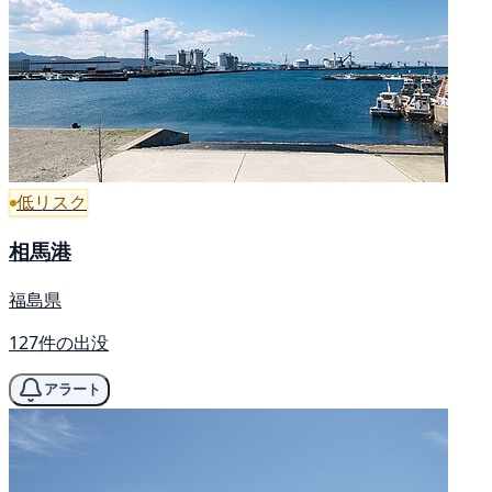
低リスク
相馬港
福島県
127件の出没
アラート