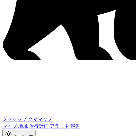
クママップ
クママップ
マップ
地域
旅行計画
アラート
報告