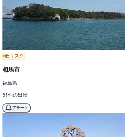
低リスク
相馬市
福島県
61件の出没
アラート