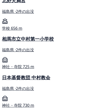
北野天満宮
福島県 ·
2件の出没
学校
656 m
相馬市立中村第一小学校
福島県 ·
2件の出没
神社・寺院
725 m
日本基督教団 中村教会
福島県 ·
2件の出没
神社・寺院
730 m