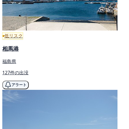
低リスク
相馬港
福島県
127件の出没
アラート