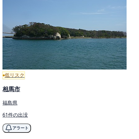
低リスク
相馬市
福島県
61件の出没
アラート