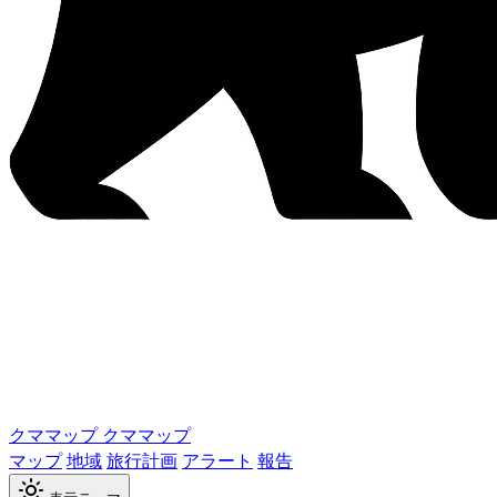
クママップ
クママップ
マップ
地域
旅行計画
アラート
報告