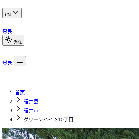
CN
登录
外观
登录
首页
福井县
福井市
グリーンハイツ10丁目