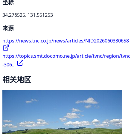
坐标
34.276525, 131.551253
来源
https://news.tnc.co.jp/news/articles/NID2026060330658
https://topics.smt.docomo.ne.jp/article/tvnc/region/tvnc
-306...
相关地区