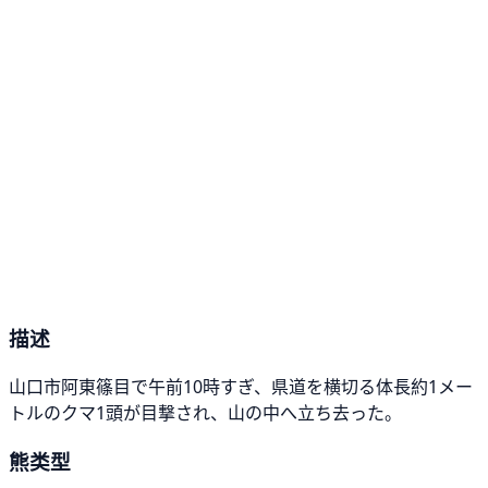
描述
山口市阿東篠目で午前10時すぎ、県道を横切る体長約1メー
トルのクマ1頭が目撃され、山の中へ立ち去った。
熊类型