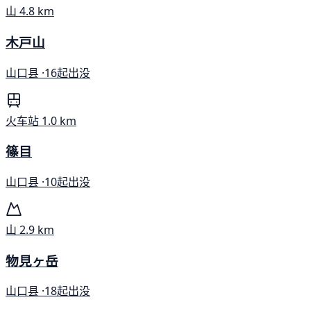
山
4.8 km
木戸山
山口县 ·
16起出没
火车站
1.0 km
篠目
山口县 ·
10起出没
山
2.9 km
物見ヶ岳
山口县 ·
18起出没