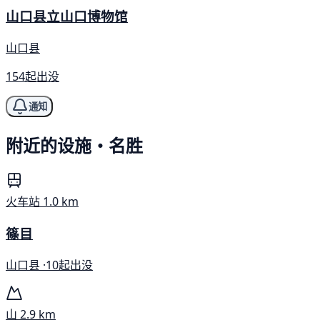
山口县立山口博物馆
山口县
154起出没
通知
附近的设施・名胜
火车站
1.0 km
篠目
山口县 ·
10起出没
山
2.9 km