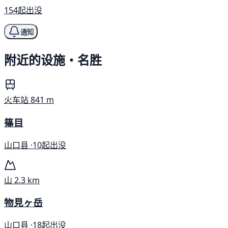
154起出没
通知
附近的设施・名胜
火车站
841 m
篠目
山口县 ·
10起出没
山
2.3 km
物見ヶ岳
山口县 ·
18起出没