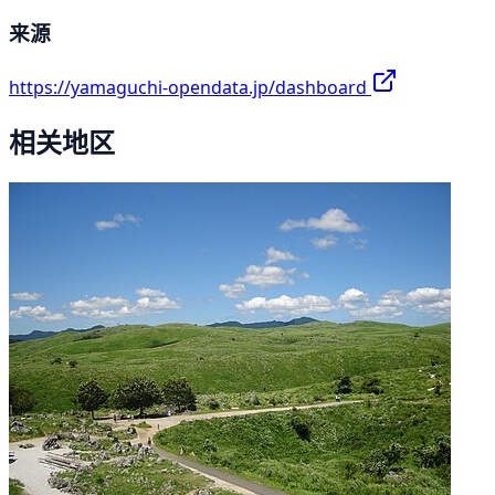
来源
https://yamaguchi-opendata.jp/dashboard
相关地区