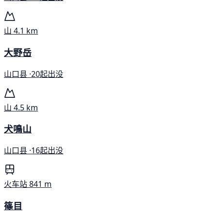
山
4.1 km
大野岳
山口县 ·
20起出没
山
4.5 km
犬鳴山
山口县 ·
16起出没
火车站
841 m
篠目