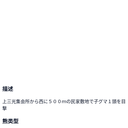
描述
上三光集会所から西に５００ｍの民家敷地で子グマ１頭を目
撃
熊类型