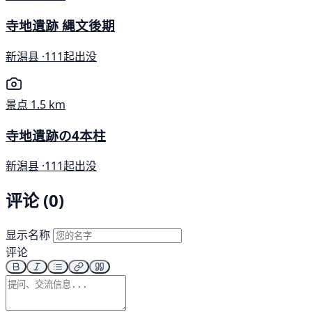
寺地遺跡 縄文後期
新潟县 ·
111起出没
景点
1.5 km
寺地遺跡の4本柱
新潟县 ·
111起出没
评论 (0)
显示名称
评论