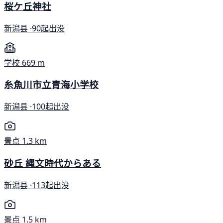
桜ケ丘神社
新潟县 ·
90起出没
学校
669 m
糸魚川市立青海小学校
新潟县 ·
100起出没
景点
1.3 km
砂丘 縄文時代からある
新潟县 ·
113起出没
景点
1.5 km