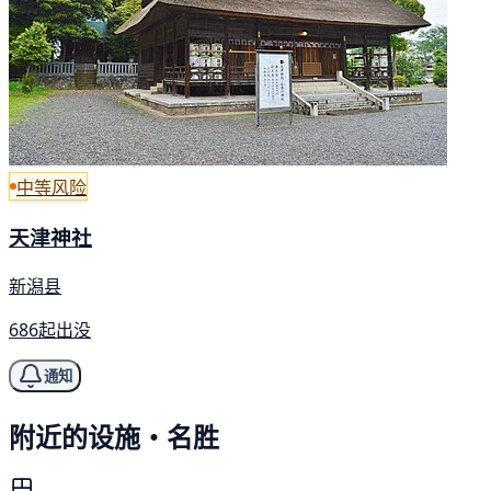
中等风险
天津神社
新潟县
686起出没
通知
附近的设施・名胜