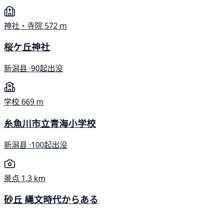
神社・寺院
572 m
桜ケ丘神社
新潟县 ·
90起出没
学校
669 m
糸魚川市立青海小学校
新潟县 ·
100起出没
景点
1.3 km
砂丘 縄文時代からある