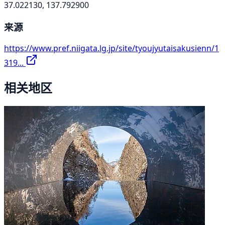
37.022130, 137.792900
来源
https://www.pref.niigata.lg.jp/site/tyoujyutaisakusienn/1
319...
相关地区