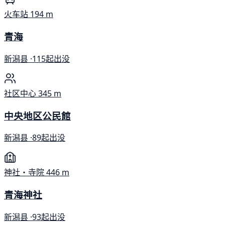
火车站
194 m
青海
新潟县 ·
115起出没
社区中心
345 m
中央地区公民館
新潟县 ·
89起出没
神社・寺院
446 m
青海神社
新潟县 ·
93起出没