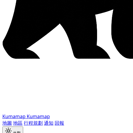
Kumamap
Kumamap
地圖
地區
行程規劃
通知
回報