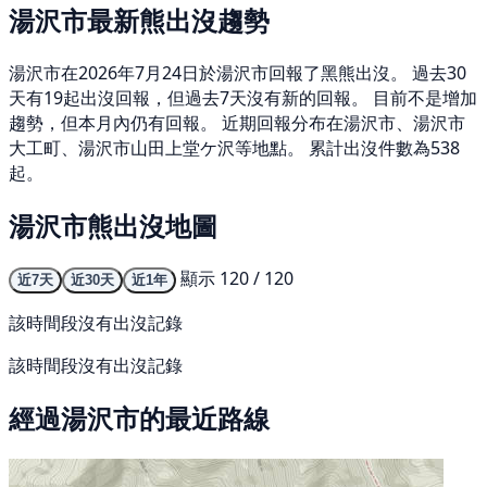
湯沢市最新熊出沒趨勢
湯沢市在2026年7月24日於湯沢市回報了黑熊出沒。 過去30
天有19起出沒回報，但過去7天沒有新的回報。 目前不是增加
趨勢，但本月內仍有回報。 近期回報分布在湯沢市、湯沢市
大工町、湯沢市山田上堂ケ沢等地點。 累計出沒件數為538
起。
湯沢市熊出沒地圖
顯示 120 / 120
近7天
近30天
近1年
該時間段沒有出沒記錄
該時間段沒有出沒記錄
經過湯沢市的最近路線