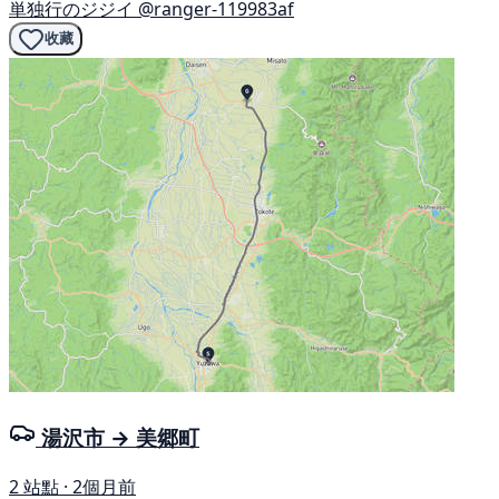
単独行のジジイ
@ranger-119983af
收藏
湯沢市 → 美郷町
2 站點 · 2個月前