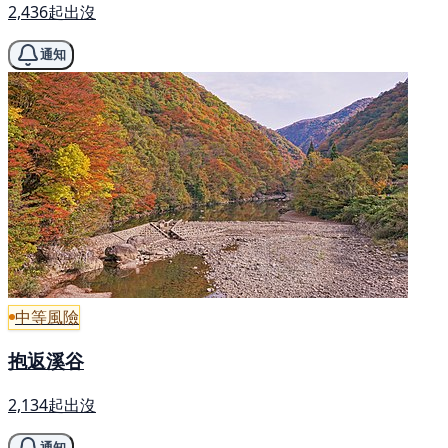
2,436起出沒
通知
中等風險
抱返溪谷
2,134起出沒
通知