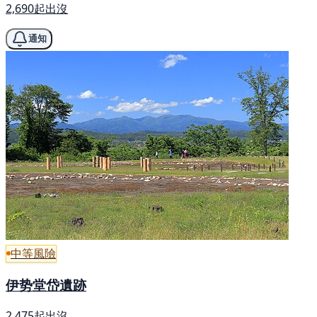
2,690起出沒
通知
中等風險
伊势堂岱遺跡
2,475起出沒