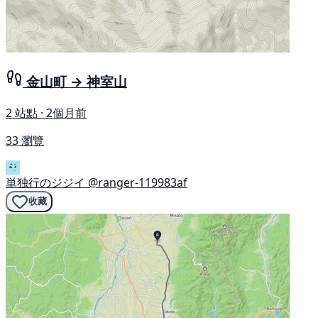
金山町 → 神室山
2 站點 · 2個月前
33 瀏覽
単独行のジジイ
@ranger-119983af
收藏